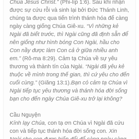
Chúa Jêsus Christ.”
(Phi-líp 1:6). Sau khi nhận
được sự cứu rỗi và sinh lại bởi Đức Thánh Linh,
chúng ta được qua tiến trình thánh hóa để càng
ngày càng giống Chúa Giê-xu.
“Vì những kẻ
Ngài đã biết trước, thì Ngài cũng đã định sẵn để
nên giống như hình bóng Con Ngài, hầu cho
Con nầy được làm Con cả ở giữa nhiều anh
em.”
(Rô-ma 8:29). Cảm tạ Chúa về sự yêu
thương và thành tín của Ngài.
“Ngài đã yêu kẻ
thuộc về mình trong thế gian, thì cứ yêu cho đến
cuối cùng.”
(Giăng 13:1).
Bạn có cảm tạ Chúa vì
Ngài tiếp tục yêu thương và thánh hóa đời sống
bạn cho đến ngày Chúa Giê-xu trở lại không?
Cầu Nguyện
Kính lạy Chúa,
con tạ ơn Chúa vì Ngài đã cứu
con và tiếp tục thánh hóa đời sống con
. Xin