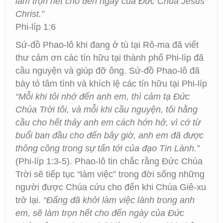
làm trọn hết cho đến ngày của Đức Chúa Jêsus
Christ.”
Phi-líp 1:6
Sứ-đồ Phao-lô khi đang ở tù tại Rô-ma đã viết
thư cảm ơn các tín hữu tại thành phố Phi-líp đã
cầu nguyện và giúp đỡ ông. Sứ-đồ Phao-lô đã
bày tỏ tâm tình và khích lệ các tín hữu tại Phi-líp
“Mỗi khi tôi nhớ đến anh em, thì cảm tạ Đức
Chúa Trời tôi, và mỗi khi cầu nguyện, tôi hằng
cầu cho hết thảy anh em cách hớn hở, vì cớ từ
buổi ban đầu cho đến bây giờ, anh em đã được
thông công trong sự tấn tới của đạo Tin Lành.”
(Phi-líp 1:3-5). Phao-lô tin chắc rằng Đức Chúa
Trời sẽ tiếp tục “làm việc” trong đời sống những
người được Chúa cứu cho đến khi Chúa Giê-xu
trở lại.
“Đấng đã khởi làm việc lành trong anh
em, sẽ làm trọn hết cho đến ngày của Đức