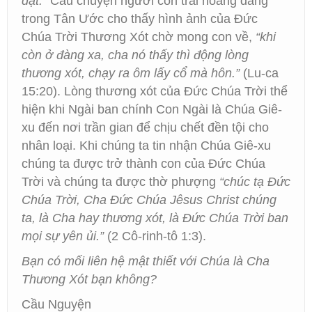
dật.”
Câu chuyện người con trai hoang đàng
trong Tân Ước cho thấy hình ảnh của Đức
Chúa Trời Thương Xót chờ mong con về,
“khi
còn ở đàng xa, cha nó thấy thì động lòng
thương xót, chạy ra ôm lấy cổ mà hôn.”
(Lu-ca
15:20). Lòng thương xót của Đức Chúa Trời thể
hiện khi Ngài ban chính Con Ngài là Chúa Giê-
xu đến nơi trần gian để chịu chết đền tội cho
nhân loại. Khi chúng ta tin nhận Chúa Giê-xu
chúng ta được trở thành con của Đức Chúa
Trời và chúng ta được thờ phượng
“chúc tạ Đức
Chúa Trời, Cha Đức Chúa Jêsus Christ chúng
ta, là Cha hay thương xót, là Đức Chúa Trời ban
mọi sự yên ủi.”
(2 Cô-rinh-tô 1:3).
Bạn có mối liên hệ mật thiết với Chúa là Cha
Thương Xót bạn không?
Cầu Nguyện