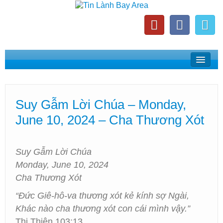
Home
Suy Gẫm Lời Chúa
Suy Gẫm Lời Chúa – Monday,
Phát Thanh Tin Lành Bay Area
June 10, 2024 – Cha Thương Xót
Các Hội Thánh Bắc California
Suy Gẫm Lời Chúa
Monday, June 10, 2024
Cha Thương Xót
“Đức Giê-hô-va thương xót kẻ kính sợ Ngài,
Khác nào cha thương xót con cái mình vậy.”
Thi Thiên 103:13