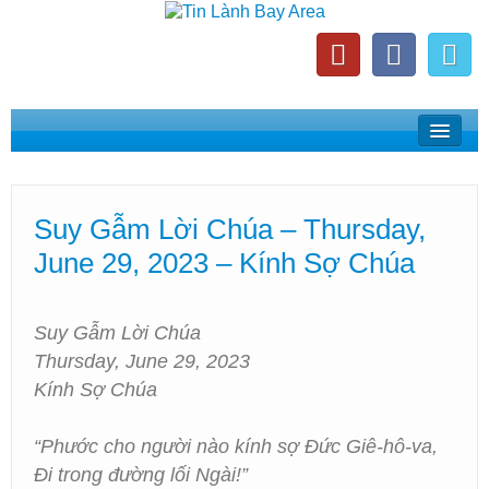
Home
Suy Gẫm Lời Chúa
Suy Gẫm Lời Chúa – Thursday,
Phát Thanh Tin Lành Bay Area
June 29, 2023 – Kính Sợ Chúa
Các Hội Thánh Bắc California
Suy Gẫm Lời Chúa
Thursday, June 29, 2023
Kính Sợ Chúa
“Phước cho người nào kính sợ Đức Giê-hô-va,
Đi trong đường lối Ngài!”