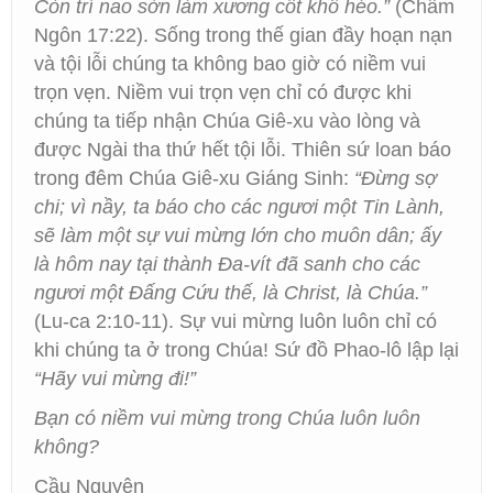
Còn trí nao sờn làm xương cốt khô héo.”
(Châm
Ngôn 17:22). Sống trong thế gian đầy hoạn nạn
và tội lỗi chúng ta không bao giờ có niềm vui
trọn vẹn. Niềm vui trọn vẹn chỉ có được khi
chúng ta tiếp nhận Chúa Giê-xu vào lòng và
được Ngài tha thứ hết tội lỗi. Thiên sứ loan báo
trong đêm Chúa Giê-xu Giáng Sinh:
“Đừng sợ
chi; vì nầy, ta báo cho các ngươi một Tin Lành,
sẽ làm một sự vui mừng lớn cho muôn dân; ấy
là hôm nay tại thành Đa-vít đã sanh cho các
ngươi một Đấng Cứu thế, là Christ, là Chúa.”
(Lu-ca 2:10-11). Sự vui mừng luôn luôn chỉ có
khi chúng ta ở trong Chúa! Sứ đồ Phao-lô lập lại
“Hãy vui mừng đi!”
Bạn có niềm vui mừng trong Chúa luôn luôn
không?
Cầu Nguyện