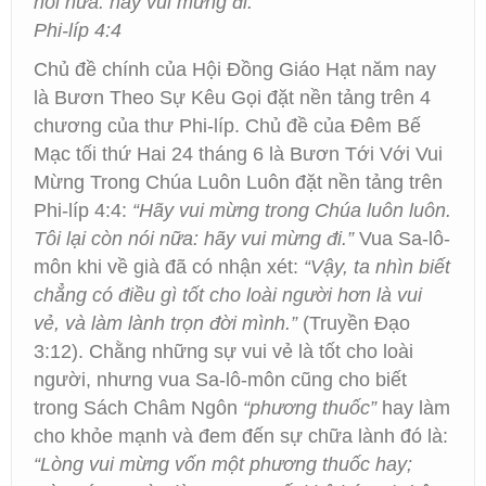
nói nữa: hãy vui mừng đi.”
Phi-líp 4:4
Chủ đề chính của Hội Đồng Giáo Hạt năm nay
là Bươn Theo Sự Kêu Gọi đặt nền tảng trên 4
chương của thư Phi-líp. Chủ đề của Đêm Bế
Mạc tối thứ Hai 24 tháng 6 là Bươn Tới Với Vui
Mừng Trong Chúa Luôn Luôn đặt nền tảng trên
Phi-líp 4:4:
“Hãy vui mừng trong Chúa luôn luôn.
Tôi lại còn nói nữa: hãy vui mừng đi.”
Vua Sa-lô-
môn khi về già đã có nhận xét:
“Vậy, ta nhìn biết
chẳng có điều gì tốt cho loài người hơn là vui
vẻ, và làm lành trọn đời mình.”
(Truyền Đạo
3:12). Chằng những sự vui vẻ là tốt cho loài
người, nhưng vua Sa-lô-môn cũng cho biết
trong Sách Châm Ngôn
“phương thuốc”
hay làm
cho khỏe mạnh và đem đến sự chữa lành đó là:
“Lòng vui mừng vốn một phương thuốc hay;