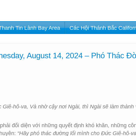
Thanh Tin Lành Bay Area
Các Hội Thánh Bắc Califor
esday, August 14, 2024 – Phó Thác Đ
Giê-hô-va, Và nhờ cậy nơi Ngài, thì Ngài sẽ làm thành v
phải đối diện với những quyết định khó khăn, những cô
khuyên:
“Hãy phó thác đường lối mình cho Đức Giê-hô-va,