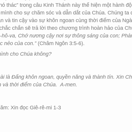
phó thác” trong câu Kinh Thánh này thể hiện một hành độ
i mình cho sự chăm sóc và dẫn dắt của Chúa. Chúng ta 
 và tin cậy vào sự khôn ngoan cùng thời điểm của Ngài.
hắc chắn sẽ trả lời theo chương trình hoàn hảo của Ch
ê-hô-va, Chớ nương cậy nơi sự thông sáng của con; Phà
ác nẻo của con.”
(Châm Ngôn 3:5-6).
 mình cho Chúa không?
ài là Đấng khôn ngoan, quyền năng và thành tín. Xin Ch
ch và thời điểm của Chúa. A-men.
m: Xin đọc Giê-rê-mi 1-3