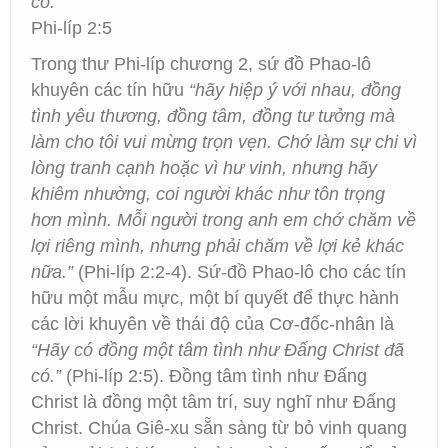
có.”
Phi-líp 2:5
Trong thư Phi-líp chương 2, sứ đồ Phao-lô
khuyên các tín hữu
“hãy hiệp ý với nhau, đồng
tình yêu thương, đồng tâm, đồng tư tưởng mà
làm cho tôi vui mừng trọn vẹn. Chớ làm sự chi vì
lòng tranh cạnh hoặc vì hư vinh, nhưng hãy
khiêm nhường, coi người khác như tôn trọng
hơn mình. Mỗi người trong anh em chớ chăm về
lợi riêng mình, nhưng phải chăm về lợi kẻ khác
nữa.”
(Phi-líp 2:2-4). Sứ-đồ Phao-lô cho các tín
hữu một mẫu mực, một bí quyết để thực hành
các lời khuyên về thái độ của Cơ-đốc-nhân là
“Hãy có đồng một tâm tình như Đấng Christ đã
có.”
(Phi-líp 2:5). Đồng tâm tình như Đấng
Christ là đồng một tâm trí, suy nghĩ như Đấng
Christ. Chúa Giê-xu sẵn sàng từ bỏ vinh quang