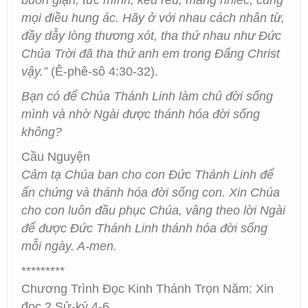
buồn giận, tức mình, kêu rêu, mắng nhiếc, cùng
mọi điều hung ác. Hãy ở với nhau cách nhân từ,
đầy dẫy lòng thương xót, tha thứ nhau như Đức
Chúa Trời đã tha thứ anh em trong Đấng Christ
vậy.”
(Ê-phê-sô 4:30-32).
Bạn có để Chúa Thánh Linh làm chủ đời sống
mình và nhờ Ngài được thánh hóa đời sống
không?
Cầu Nguyện
Cảm tạ Chúa ban cho con Đức Thánh Linh để
ấn chứng và thánh hóa đời sống con. Xin Chúa
cho con luôn đầu phục Chúa, vâng theo lời Ngài
để được Đức Thánh Linh thánh hóa đời sống
mỗi ngày. A-men.
*********
Chương Trình Đọc Kinh Thánh Trọn Năm: Xin
đọc 2 Sử-ký 4-6