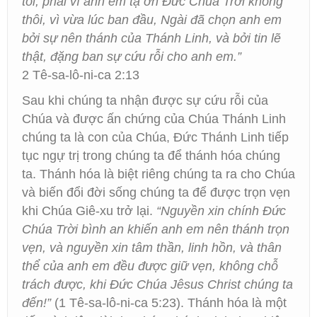
tôi, phải vì anh em tạ ơn Đức Chúa Trời không
thôi, vì vừa lúc ban đầu, Ngài đã chọn anh em
bởi sự nên thánh của Thánh Linh, và bởi tin lẽ
thật, đặng ban sự cứu rỗi cho anh em.”
2 Tê-sa-lô-ni-ca 2:13
Sau khi chúng ta nhận được sự cứu rỗi của
Chúa và được ấn chứng của Chúa Thánh Linh
chúng ta là con của Chúa, Đức Thánh Linh tiếp
tục ngự trị trong chúng ta để thánh hóa chúng
ta. Thánh hóa là biệt riêng chúng ta ra cho Chúa
và biến đổi đời sống chúng ta để được trọn vẹn
khi Chúa Giê-xu trở lại.
“Nguyền xin chính Đức
Chúa Trời bình an khiến anh em nên thánh trọn
vẹn, và nguyền xin tâm thần, linh hồn, và thân
thể của anh em đều được giữ vẹn, không chỗ
trách được, khi Đức Chúa Jêsus Christ chúng ta
đến!”
(1 Tê-sa-lô-ni-ca 5:23). Thánh hóa là một