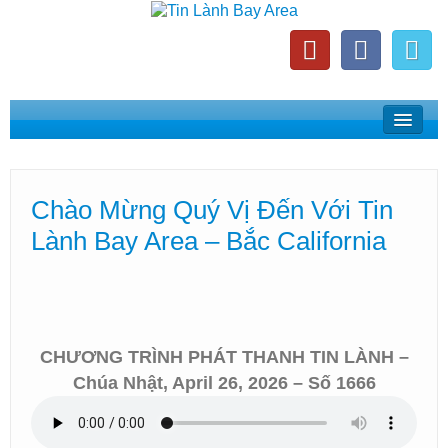
Home
Suy Gẫm Lời Chúa
Chào Mừng Quý Vị Đến Với Tin
Phát Thanh Tin Lành Bay Area
Lành Bay Area – Bắc California
Các Hội Thánh Bắc California
CHƯƠNG TRÌNH PHÁT THANH TIN LÀNH –
Chúa Nhật, April 26, 2026 – Số 1666