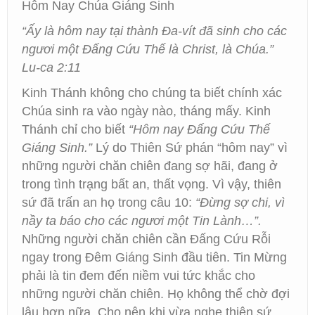
Hôm Nay Chúa Giáng Sinh
“Ấy là hôm nay tại thành Đa-vít đã sinh cho các
ngươi một Đấng Cứu Thế là Christ, là Chúa.”
Lu-ca 2:11
Kinh Thánh không cho chúng ta biết chính xác
Chúa sinh ra vào ngày nào, tháng mấy. Kinh
Thánh chỉ cho biết
“Hôm nay Đấng Cứu Thế
Giáng Sinh.”
Lý do Thiên Sứ phán “hôm nay” vì
những người chăn chiên đang sợ hãi, đang ở
trong tình trạng bất an, thất vọng. Vì vậy, thiên
sứ đã trấn an họ trong câu 10:
“Đừng sợ chi, vì
nầy ta báo cho các ngươi một Tin Lành…”.
Những người chăn chiên cần Đấng Cứu Rỗi
ngay trong Đêm Giáng Sinh đầu tiên. Tin Mừng
phải là tin đem đến niềm vui tức khắc cho
những người chăn chiên. Họ không thể chờ đợi
lâu hơn nữa. Cho nên khi vừa nghe thiên sứ