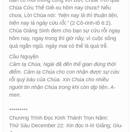
Bạn có mối thông công với Đức Chúa Trời qua
Chúa Cứu Thế Giê-xu hôm nay chưa? Nếu
chưa, Lời Chúa nói:
“hiện nay là thì thuận tiện,
hiện nay là ngày cứu rỗi.”
(2 Cô-rinh-tô 6:2).
Chúa Giáng Sinh đem cho bạn sự cứu rỗi ngay
hôm nay, ngay trong thì giờ nầy, vì cuộc sống
quá ngắn ngủi, ngày mai có thể là quá trễ.
Cầu Nguyện
Cảm tạ Chúa, Ngài đã đến thế gian đúng thời
điểm. Cảm tạ Chúa cho con nhận được sự cứu
rỗi quý báu của Chúa. Xin Chúa cho nhiều
người tin nhận Chúa trong khi còn dịp tiện. A-
men.
*********
Chương Trình Đọc Kinh Thánh Trọn Năm:
Thứ Sáu December 22: Xin đọc II-III Giăng; Giu-