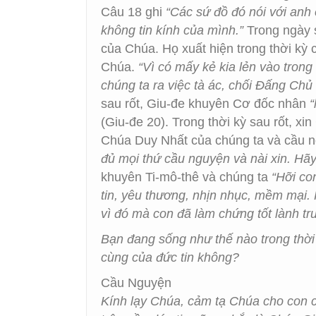
Câu 18 ghi
“Các sứ đồ đó nói với anh
không tin kính của mình.”
Trong ngày s
của Chúa. Họ xuất hiện trong thời kỳ 
Chúa.
“Vì có mấy kẻ kia lẻn vào trong
chúng ta ra việc tà ác, chối Đấng Chủ
sau rốt, Giu-đe khuyên Cơ đốc nhân
“
(Giu-đe 20). Trong thời kỳ sau rốt, x
Chúa Duy Nhất của chúng ta và cầu 
đủ mọi thứ cầu nguyện và nài xin. Hãy
khuyên Ti-mô-thê và chúng ta
“Hỡi co
tin, yêu thương, nhịn nhục, mềm mại. H
vì đó mà con đã làm chứng tốt lành tr
Bạn đang sống như thế nào trong thời 
cùng của đức tin không?
Cầu Nguyện
Kính lạy Chúa, cảm tạ Chúa cho con có