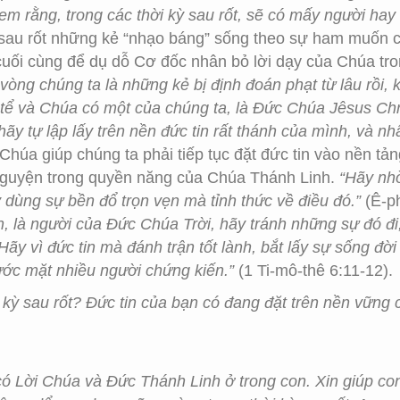
 em rằng, trong các thời kỳ sau rốt, sẽ có mấy người h
au rốt những kẻ “nhạo báng” sống theo sự ham muốn củ
cuối cùng để dụ dỗ Cơ đốc nhân bỏ lời dạy của Chúa tro
 vòng chúng ta là những kẻ bị định đoán phạt từ lâu rồi,
 tể và Chúa có một của chúng ta, là Đức Chúa Jêsus Chri
hãy tự lập lấy trên nền đức tin rất thánh của mình, và
in Chúa giúp chúng ta phải tiếp tục đặt đức tin vào nền 
nguyện trong quyền năng của Chúa Thánh Linh.
“Hãy nh
 dùng sự bền đổ trọn vẹn mà tỉnh thức về điều đó.”
(Ê-ph
n, là người của Đức Chúa Trời, hãy tránh những sự đó đi,
ãy vì đức tin mà đánh trận tốt lành, bắt lấy sự sống đời
ước mặt nhiều người chứng kiến.”
(1 Ti-mô-thê 6:11-12).
kỳ sau rốt? Đức tin của bạn có đang đặt trên nền vững c
 Lời Chúa và Đức Thánh Linh ở trong con. Xin giúp con 