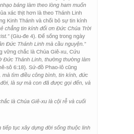
ay nhạo báng làm theo lòng ham muốn
a xác thịt hơn là theo Thánh Linh
ng Kinh Thánh và chối bỏ sự tin kính
 kẻ chẳng tin kính đổi ơn Đức Chúa Trời
st.”
(Giu-đe 4). Để sống trong ngày
 nhân Đức Thánh Linh mà cầu nguyện.”
tảng vững chắc là Chúa Giê-xu, Cứu
ờ Đức Thánh Linh, thường thường làm
ê-sô 6:18). Sứ-đồ Phao-lô cũng
 mà tìm điều công bình, tin kính, đức
 đời, là sự mà con đã được gọi đến, và
hắc là Chúa Giê-xu là cội rễ và cuối
tiếp tục xây dựng đời sống thuộc linh