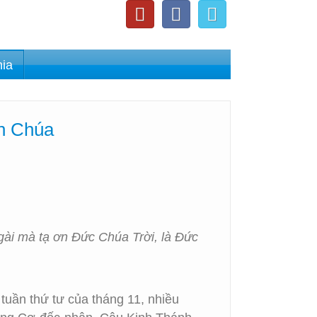
nia
Ơn Chúa
ài mà tạ ơn Đức Chúa Trời, là Đức
uần thứ tư của tháng 11, nhiều