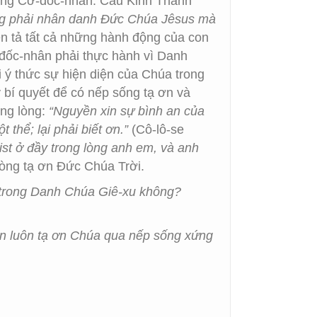
sống Cơ-đốc-nhân. Câu Kinh Thánh
ng phải nhân danh Đức Chúa Jêsus mà
n tả tất cả những hành động của con
ốc-nhân phải thực hành vì Danh
 ý thức sự hiện diện của Chúa trong
 bí quyết để có nếp sống tạ ơn và
ong lòng:
“Nguyền xin sự bình an của
thể; lại phải biết ơn.”
(Cô-lô-se
ist ở đầy trong lòng anh em, và anh
lòng tạ ơn Đức Chúa Trời.
 trong Danh Chúa Giê-xu không?
on luôn tạ ơn Chúa qua nếp sống xứng