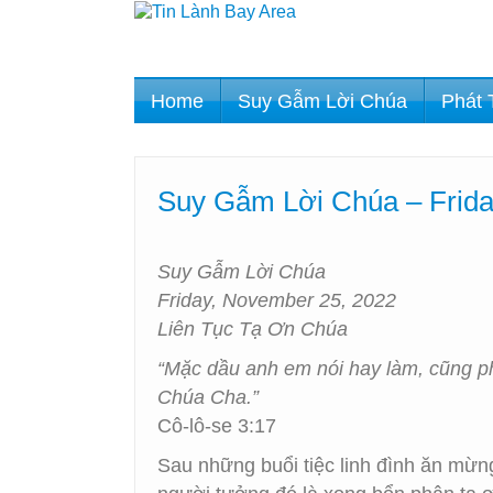
Home
Suy Gẫm Lời Chúa
Phát 
Suy Gẫm Lời Chúa – Frida
Suy Gẫm Lời Chúa
Friday, November 25, 2022
Liên Tục Tạ Ơn Chúa
“Mặc dầu anh em nói hay làm, cũng p
Chúa Cha.”
Cô-lô-se 3:17
Sau những buổi tiệc linh đình ăn mừn