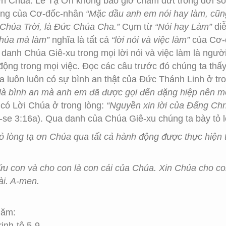
ơn Chúa. Lễ Tạ Ơn không bao giờ chấm dứt trong đời 
sống của Cơ-đốc-nhân
“Mặc dầu anh em nói hay làm, cũ
Chúa Trời, là Đức Chúa Cha.”
Cụm từ
“Nói hay Làm”
diễ
húa mà làm”
nghĩa là tất cả
“lời nói và việc làm”
của Cơ-đ
nh Chúa Giê-xu trong mọi lời nói và việc làm là người
ộng trong mọi việc. Đọc các câu trước đó chúng ta thấy
 luôn luôn có sự bình an thật của Đức Thánh Linh ở tr
 là bình an mà anh em đã được gọi đến đặng hiệp nên một 
 có Lời Chúa ở trong lòng:
“Nguyền xin lời của Đấng Chr
ô-se 3:16a). Qua danh của Chúa Giê-xu chúng ta bày tỏ 
ỏ lòng tạ ơn Chúa qua tất cả hành động được thực hiện
ứu con và cho con là con cái của Chúa. Xin Chúa cho c
ài. A-men.
Năm:
inh-tô 5-9