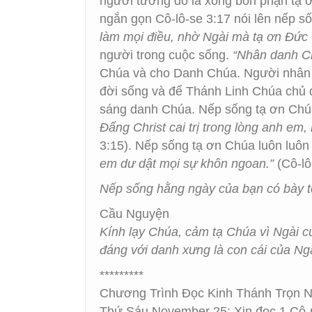
người tưởng đó là xong bổn phận tạ 
ngắn gọn Cô-lô-se 3:17 nói lên nếp 
làm mọi điều, nhờ Ngài mà tạ ơn Đức 
người trong cuộc sống.
“Nhân danh C
Chúa và cho Danh Chúa. Người nhân da
đời sống và để Thánh Linh Chúa chủ đ
sáng danh Chúa. Nếp sống tạ ơn Chúa
Đấng Christ cai trị trong lòng anh em,
3:15). Nếp sống tạ ơn Chúa luôn luôn
em dư dật mọi sự khôn ngoan.”
(Cô-l
Nếp sống hằng ngày của bạn có bày t
Cầu Nguyện
Kính lạy Chúa, cảm tạ Chúa vì Ngài c
đáng với danh xưng là con cái của Ng
*********
Chương Trình Đọc Kinh Thánh Trọn 
Thứ Sáu November 25: Xin đọc 1 Cô-r