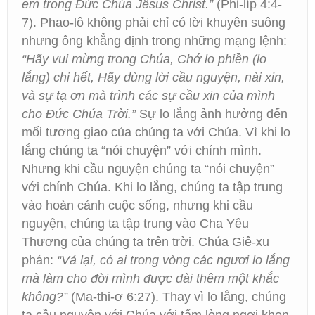
em trong Đức Chúa Jêsus Christ.”
(Phi-líp 4:4-
7). Phao-lô không phải chỉ có lời khuyên suông
nhưng ông khẳng định trong những mạng lệnh:
“Hãy vui mừng trong Chúa, Chớ lo phiền (lo
lắng) chi hết, Hãy dùng lời cầu nguyện, nài xin,
và sự tạ ơn mà trình các sự cầu xin của mình
cho Đức Chúa Trời.”
Sự lo lắng ảnh hưởng đến
mối tương giao của chúng ta với Chúa. Vì khi lo
lắng chúng ta “nói chuyện” với chính mình.
Nhưng khi cầu nguyện chúng ta “nói chuyện”
với chính Chúa. Khi lo lắng, chúng ta tập trung
vào hoàn cảnh cuộc sống, nhưng khi cầu
nguyện, chúng ta tập trung vào Cha Yêu
Thương của chúng ta trên trời. Chúa Giê-xu
phán:
“Vả lại, có ai trong vòng các ngươi lo lắng
mà làm cho đời mình được dài thêm một khắc
không?”
(Ma-thi-ơ 6:27). Thay vì lo lắng, chúng