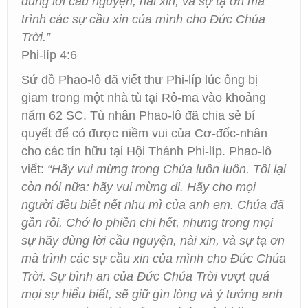
dùng lời cầu nguyện, nài xin, và sự tạ ơn mà
trình các sự cầu xin của mình cho Đức Chúa
Trời.”
Phi-líp 4:6
Sứ đồ Phao-lô đã viết thư Phi-líp lúc ông bị
giam trong một nhà tù tại Rô-ma vào khoảng
năm 62 SC. Tù nhân Phao-lô đã chia sẻ bí
quyết để có được niềm vui của Cơ-đốc-nhân
cho các tín hữu tại Hội Thánh Phi-líp. Phao-lô
viết:
“Hãy vui mừng trong Chúa luôn luôn. Tôi lại
còn nói nữa: hãy vui mừng đi. Hãy cho mọi
người đều biết nết nhu mì của anh em. Chúa đã
gần rồi. Chớ lo phiền chi hết, nhưng trong mọi
sự hãy dùng lời cầu nguyện, nài xin, và sự tạ ơn
mà trình các sự cầu xin của mình cho Đức Chúa
Trời. Sự bình an của Đức Chúa Trời vượt quá
mọi sự hiểu biết, sẽ giữ gìn lòng và ý tưởng anh