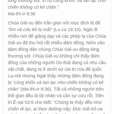
lòng thương xót, vì họ cùng khốn, và tan lạc như
chiên không có kẻ chăn.”
Ma-thi-ơ 9:36
Chúa Giê-xu đến trần gian với mục đích là để
“tìm và cứu kẻ bị mất”
(Lu-ca 19:10). Ngài đi
nhiều nơi để giảng dạy và các phép lạ của Chúa
Giê-xu đã thu hút rất nhiều đám đông. Nhìn vào
đám đông dân chúng Chúa Giê-xu động lòng
thương xót. Chúa Giê-xu không chỉ thấy đám
đông của những người Do-thái đang có nhu cầu
vật chất, đang bị ở dưới sự cai trị của đế quốc
La-mã nhưng Ngài thấy những đám đông đang
bị
“cùng khốn và tan lạc như chiên không có kẻ
chăn”
(Ma-thi-ơ 9:36). Tất cả những người trên
thế gian đều là tội nhân và cần sự cứu rỗi. Tiên
tri Ê-sai 53:6 cho biết:
“Chúng ta thảy đều như
chiên đi lạc, ai theo đường nấy; Đức Giê-hô-va