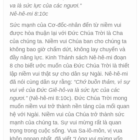
va là sức lực của các ngươi.”
Nê-hê-mi 8:10c
Sức mạnh của Cơ-đốc-nhân đến từ niềm vui
được hòa thuận lại với Đức Chúa Trời là Cha
của chúng ta. Niềm vui Chúa ban cho chúng ta
không bao giờ chấm dứt, không lay chuyển và
đầy năng lực. Kinh Thánh sách Nê-hê-mi đoạn
8 cho biết ước muốn của Đức Chúa Trời là thiết
lập niềm vui thật sự cho dân sự Ngài. Nê-hê-mi
đã nói cùng dân sự rằng:
“Chớ buồn thảm, vì sự
vui vẻ của Đức Giê-hô-va là sức lực của các
ngươi.”
(Nê-hê-mi 8:10c). Đức Chúa Trời mong
muốn niềm vui trở thành nền tảng của mối quan
hệ với Ngài. Niềm vui của Chúa trở thành sức
mạnh của chúng ta. Sự vui mừng rất là quan
trọng trong cuộc sống. Vua Sa-lô-môn, vị vua
khôn ngoan nhất, đã viết
“Lòng vui mừng vốn