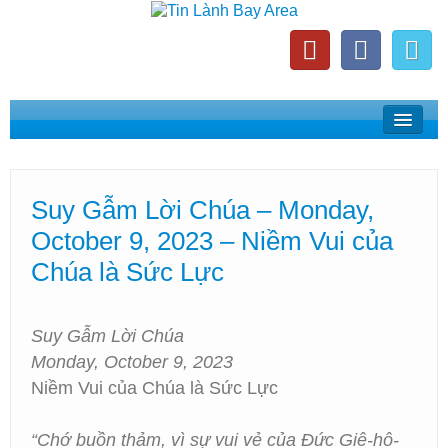
Home
Suy Gẫm Lời Chúa
Suy Gẫm Lời Chúa – Monday,
Phát Thanh Tin Lành Bay Area
October 9, 2023 – Niềm Vui của
Các Hội Thánh Bắc California
Chúa là Sức Lực
Suy Gẫm Lời Chúa
Monday, October 9, 2023
Niềm Vui của Chúa là Sức Lực
“Chớ buồn thảm, vì sự vui vẻ của Đức Giê-hô-