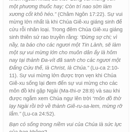
một phương thuốc hay; Còn trí nao sờn làm
xương cốt khô héo.”
(Châm Ngôn 17:22). Sự vui
mừng lớn nhất là khi Chúa Giê-xu giáng sinh để
cứu rỗi nhân loại. Trong đêm Chúa Giê-xu giáng
sinh thiên sứ rao truyền rằng:
“Đừng sợ chi; vì
nầy, ta báo cho các ngươi một Tin Lành, sẽ làm
một sự vui mừng lớn cho muôn dân ấy là hôm
nay tại thành Đa-vít đã sanh cho các ngươi một
Đấng Cứu thế, là Christ, là Chúa.”
(Lu-ca 2:10-
11). Sự vui mừng lớn được trọn vẹn khi Chúa
Giê-xu sống lại đem đến sự vui mừng cho các
môn đồ khi gặp Ngài (Ma-thi-ơ 28:8) và sau khi
được ngắm xem Chúa ngự lên trời
“môn đồ thờ
lạy Ngài rồi trở về thành Giê-ru-sa-lem, mừng rỡ
lắm.”
(Lu-ca 24:52).
Bạn có sống trong niềm vui của Chúa là sức lực