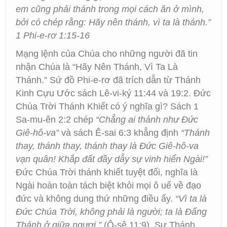
em cũng phải thánh trong mọi cách ăn ở mình,
bởi có chép rằng: Hãy nên thánh, vì ta là thánh.”
1 Phi-e-rơ 1:15-16
Mạng lệnh của Chúa cho những người đã tin
nhận Chúa là “Hãy Nên Thánh, Vì Ta Là
Thánh.” Sứ đồ Phi-e-rơ đã trích dẫn từ Thánh
Kinh Cựu Ước sách Lê-vi-ký 11:44 và 19:2. Đức
Chúa Trời Thánh Khiết có ý nghĩa gì? Sách 1
Sa-mu-ên 2:2 chép
“Chẳng ai thánh như Đức
Giê-hô-va”
và sách Ê-sai 6:3 khẳng định
“Thánh
thay, thánh thay, thánh thay là Đức Giê-hô-va
vạn quân! Khắp đất đầy dẫy sự vinh hiển Ngài!”
Đức Chúa Trời thánh khiết tuyệt đối, nghĩa là
Ngài hoàn toàn tách biệt khỏi mọi ô uế về đạo
đức và không dung thứ những điều ấy.
“Vì ta là
Đức Chúa Trời, không phải là người; ta là Đấng
Thánh ở giữa ngươi.”
(Ô-sê 11:9). Sự Thánh