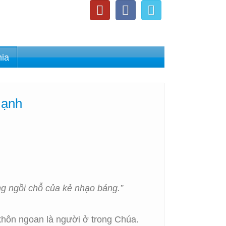
nia
Hạnh
g ngồi chỗ của kẻ nhạo báng.”
khôn ngoan là người ở trong Chúa.