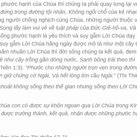
hước hạnh của Chúa thì chúng ta phải quay lưng lại vớ
đứng trong đường tội nhân, Không ngồi chỗ của kẻ nhạ
ng người chống nghịch cùng Chúa, những người thuộc v
“Song lấy làm vui vẻ về luật pháp của Đức Giê-hô-va, V
i sống phước hạnh là yêu thích và suy gẫm Lời Chúa dạ
suy gẫm Lời Chúa hằng ngày được mô tả như một cây tư
 thấm nhuần Lời Chúa thì đời sống chúng ta kết quả, đ
ẽ như cây trồng gần dòng nước, Sanh bông trái theo thì 
Thiên 1:3).
“Phước cho những người trọn vẹn trong đường
 giữ chứng cớ Ngài, Và hết lòng tìm cầu Ngài.”
(Thi Thi
 khoát không sống theo thế gian nhưng sống theo Lời C
 Chúa con có được sự khôn ngoan qua Lời Chúa trong Ki
 được trưởng thành, kết quả, nhận được những phước h