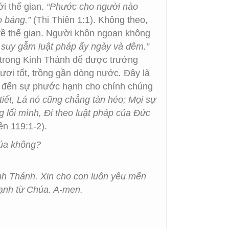
i thế gian.
“Phước cho người nào
o báng.”
(Thi Thiên 1:1). Không theo,
ề thế gian. Người khôn ngoan không
à suy gẫm luật pháp ấy ngày và đêm.”
y trong Kinh Thánh để được trưởng
ơi tốt, trồng gần dòng nước
.
Đây là
em đến sự phước hạnh cho chính chúng
tiết, Lá nó cũng chẳng tàn héo; Mọi sự
 lối mình, Đi theo luật pháp của Đức
ên 119:1-2).
húa không?
nh Thánh. Xin cho con luôn yêu mến
ạnh từ Chúa. A-men.