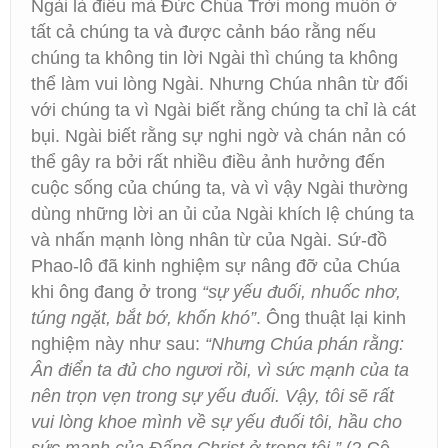
Ngài là điều mà Đức Chúa Trời mong muốn ở
tất cả chúng ta và được cảnh báo rằng nếu
chúng ta không tin lời Ngài thì chúng ta không
thể làm vui lòng Ngài. Nhưng Chúa nhân từ đối
với chúng ta vì Ngài biết rằng chúng ta chỉ là cát
bụi. Ngài biết rằng sự nghi ngờ và chán nản có
thể gây ra bởi rất nhiều điều ảnh hưởng đến
cuộc sống của chúng ta, và vì vậy Ngài thường
dùng những lời an ủi của Ngài khích lệ chúng ta
và nhấn mạnh lòng nhân từ của Ngài. Sứ-đồ
Phao-lô đã kinh nghiệm sự nâng đỡ của Chúa
khi ông đang ở trong
“sự yếu đuối, nhuốc nhơ,
túng ngặt, bắt bớ, khốn khó”
. Ông thuật lại kinh
nghiệm này như sau:
“Nhưng Chúa phán rằng:
Ân điển ta đủ cho ngươi rồi, vì sức mạnh của ta
nên trọn vẹn trong sự yếu đuối. Vậy, tôi sẽ rất
vui lòng khoe mình về sự yếu đuối tôi, hầu cho