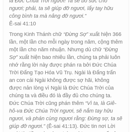
là Đức Chúa Trời ngươi! Ta sẽ bổ sức cho
ngươi; phải, ta sẽ giúp đỡ ngươi, lấy tay hữu
công bình ta mà nâng đỡ ngươi.”
Ê-sai 41:10
Trong Kinh Thánh chữ
“Đừng Sợ”
xuất hiện 366
lần, một lần cho mỗi ngày trong năm, cộng thêm
một lần cho năm nhuận. Nhưng dù chữ
“Đừng
Sợ”
xuất hiện bao nhiêu lần, chúng ta phải luôn
nhớ rằng lời này được phán ra bởi Đức Chúa
Trời Đấng Tạo Hóa Vũ Trụ. Ngài là Đấng trấn
an con cái Ngài không được sợ hãi, không
được nản lòng vì Ngài là Đức Chúa Trời của
chúng ta và điều đó là đầy đủ cho chúng ta.
Đức Chúa Trời cũng phán thêm
“Vì ta, là Giê-
hô-va Đức Chúa Trời ngươi, sẽ nắm tay hữu
ngươi, và phán cùng ngươi rằng: Đừng sợ, ta sẽ
giúp đỡ ngươi.”
(Ê-sai 41:13). Đức tin nơi Lời