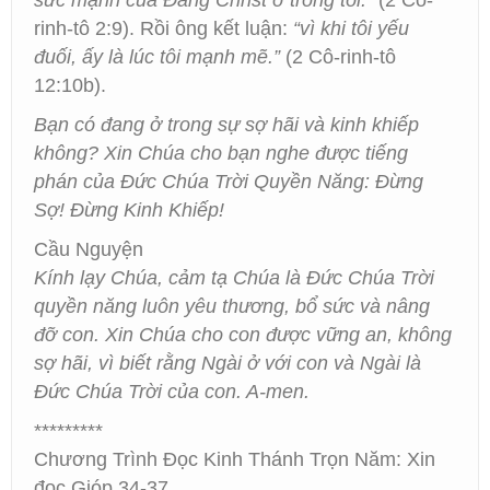
sức mạnh của Đấng Christ ở trong tôi.”
(2 Cô-
rinh-tô 2:9). Rồi ông kết luận:
“vì khi tôi yếu
đuối, ấy là lúc tôi mạnh mẽ.”
(2 Cô-rinh-tô
12:10b).
Bạn có đang ở trong sự sợ hãi và kinh khiếp
không? Xin Chúa cho bạn nghe được tiếng
phán của Đức Chúa Trời Quyền Năng: Đừng
Sợ! Đừng Kinh Khiếp!
Cầu Nguyện
Kính lạy Chúa, cảm tạ Chúa là Đức Chúa Trời
quyền năng luôn yêu thương, bổ sức và nâng
đỡ con. Xin Chúa cho con được vững an, không
sợ hãi, vì biết rằng Ngài ở với con và Ngài là
Đức Chúa Trời của con. A-men.
*********
Chương Trình Đọc Kinh Thánh Trọn Năm: Xin
đọc Gióp 34-37