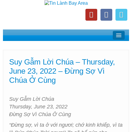
Home
Suy Gẫm Lời Chúa
Suy Gẫm Lời Chúa – Thursday,
Phát Thanh Tin Lành Bay Area
June 23, 2022 – Đừng Sợ Vì
Các Hội Thánh Bắc California
Chúa Ở Cùng
Suy Gẫm Lời Chúa
Thursday, June 23, 2022
Đừng Sợ Vì Chúa Ở Cùng
“Đừng sợ, vì ta ở với ngươi; chớ kinh khiếp, vì ta