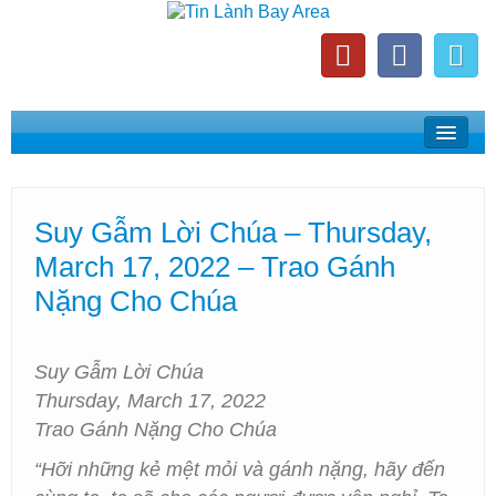
Home
Suy Gẫm Lời Chúa
Suy Gẫm Lời Chúa – Thursday,
Phát Thanh Tin Lành Bay Area
March 17, 2022 – Trao Gánh
Các Hội Thánh Bắc California
Nặng Cho Chúa
Suy Gẫm Lời Chúa
Thursday, March 17, 2022
Trao Gánh Nặng Cho Chúa
“Hỡi những kẻ mệt mỏi và gánh nặng, hãy đến