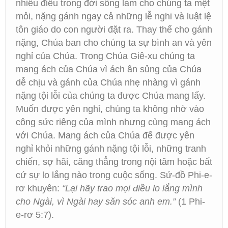
nhiều điều trong đời sống làm cho chúng ta mệt
mỏi, nặng gánh ngay cả những lễ nghi và luật lệ
tôn giáo do con người đặt ra. Thay thế cho gánh
nặng, Chúa ban cho chúng ta sự bình an và yên
nghỉ của Chúa. Trong Chúa Giê-xu chúng ta
mang ách của Chúa vì ách ân sủng của Chúa
dễ chịu và gánh của Chúa nhẹ nhàng vì gánh
nặng tội lỗi của chúng ta được Chúa mang lấy.
Muốn được yên nghỉ, chúng ta không nhờ vào
công sức riêng của mình nhưng cùng mang ách
với Chúa. Mang ách của Chúa để được yên
nghỉ khỏi những gánh nặng tội lỗi, những tranh
chiến, sợ hãi, căng thẳng trong nội tâm hoặc bất
cứ sự lo lắng nào trong cuộc sống. Sứ-đồ Phi-e-
rơ khuyên:
“Lại hãy trao mọi điều lo lắng mình
cho Ngài, vì Ngài hay săn sóc anh em.”
(1 Phi-
e-rơ 5:7).