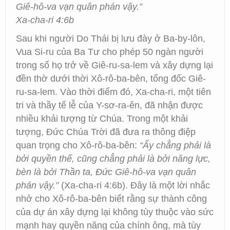
Giê-hô-va vạn quân phán vậy.”
Xa-cha-ri 4:6b
Sau khi người Do Thái bị lưu đày ở Ba-by-lôn,
Vua Si-ru của Ba Tư cho phép 50 ngàn người
trong số họ trở về Giê-ru-sa-lem và xây dựng lại
đền thờ dưới thời Xô-rô-ba-bên, tổng đốc Giê-
ru-sa-lem. Vào thời điểm đó, Xa-cha-ri, một tiên
tri và thầy tế lễ của Y-sơ-ra-ên, đã nhận được
nhiều khải tượng từ Chúa. Trong một khải
tượng, Đức Chúa Trời đã đưa ra thông điệp
quan trọng cho Xô-rô-ba-bên:
“Ấy chẳng phải là
bởi quyền thế, cũng chẳng phải là bởi năng lực,
bèn là bởi Thần ta, Đức Giê-hô-va vạn quân
phán vậy.”
(Xa-cha-ri 4:6b). Đây là một lời nhắc
nhở cho Xô-rô-ba-bên biết rằng sự thành công
của dự án xây dựng lại không tùy thuộc vào sức
mạnh hay quyền năng của chính ông, mà tùy