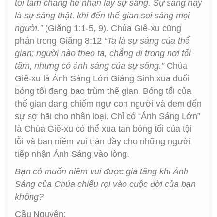
tối tăm chẳng hề nhận lấy sự sáng. Sự sáng nầy
là sự sáng thật, khi đến thế gian soi sáng mọi
người.”
(Giăng 1:1-5, 9). Chúa Giê-xu cũng
phán trong Giăng 8:12
“Ta là sự sáng của thế
gian; người nào theo ta, chẳng đi trong nơi tối
tăm, nhưng có ánh sáng của sự sống.”
Chúa
Giê-xu là Ánh Sáng Lớn Giáng Sinh xua đuổi
bóng tối đang bao trùm thế gian. Bóng tối của
thế gian đang chiếm ngự con người và đem đến
sự sợ hãi cho nhân loại. Chỉ có “Ánh Sáng Lớn”
là Chúa Giê-xu có thể xua tan bóng tối của tội
lỗi và ban niềm vui tràn đầy cho những người
tiếp nhận Ánh Sáng vào lòng.
Bạn có muốn niềm vui được gia tăng khi Ánh
Sáng của Chúa chiếu rọi vào cuộc đời của bạn
không?
Cầu Nguyện: