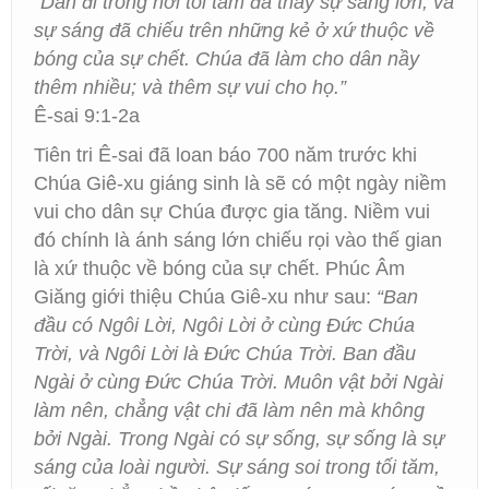
“Dân đi trong nơi tối tăm đã thấy sự sáng lớn; và
sự sáng đã chiếu trên những kẻ ở xứ thuộc về
bóng của sự chết. Chúa đã làm cho dân nầy
thêm nhiều; và thêm sự vui cho họ.”
Ê-sai 9:1-2a
Tiên tri Ê-sai đã loan báo 700 năm trước khi
Chúa Giê-xu giáng sinh là sẽ có một ngày niềm
vui cho dân sự Chúa được gia tăng. Niềm vui
đó chính là ánh sáng lớn chiếu rọi vào thế gian
là xứ thuộc về bóng của sự chết. Phúc Âm
Giăng giới thiệu Chúa Giê-xu như sau:
“Ban
đầu có Ngôi Lời, Ngôi Lời ở cùng Đức Chúa
Trời, và Ngôi Lời là Đức Chúa Trời. Ban đầu
Ngài ở cùng Đức Chúa Trời. Muôn vật bởi Ngài
làm nên, chẳng vật chi đã làm nên mà không
bởi Ngài. Trong Ngài có sự sống, sự sống là sự
sáng của loài người. Sự sáng soi trong tối tăm,