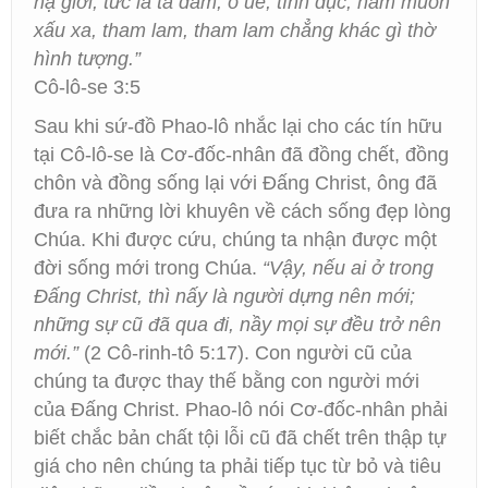
hạ giới, tức là tà dâm, ô uế, tình dục, ham muốn
xấu xa, tham lam, tham lam chẳng khác gì thờ
hình tượng.”
Cô-lô-se 3:5
Sau khi sứ-đồ Phao-lô nhắc lại cho các tín hữu
tại Cô-lô-se là Cơ-đốc-nhân đã đồng chết, đồng
chôn và đồng sống lại với Đấng Christ, ông đã
đưa ra những lời khuyên về cách sống đẹp lòng
Chúa. Khi được cứu, chúng ta nhận được một
đời sống mới trong Chúa.
“Vậy, nếu ai ở trong
Đấng Christ, thì nấy là người dựng nên mới;
những sự cũ đã qua đi, nầy mọi sự đều trở nên
mới.”
(2 Cô-rinh-tô 5:17). Con người cũ của
chúng ta được thay thế bằng con người mới
của Đấng Christ. Phao-lô nói Cơ-đốc-nhân phải
biết chắc bản chất tội lỗi cũ đã chết trên thập tự
giá cho nên chúng ta phải tiếp tục từ bỏ và tiêu