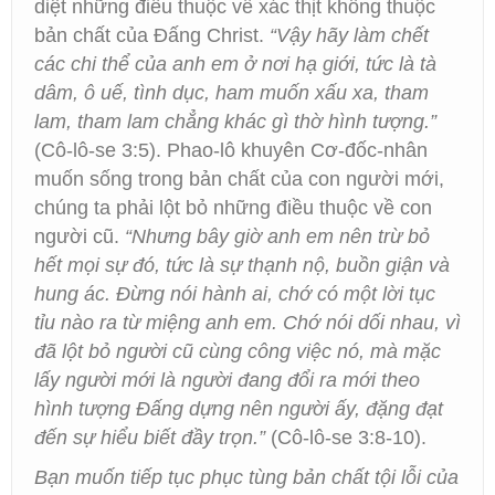
diệt những điều thuộc về xác thịt không thuộc
bản chất của Đấng Christ.
“Vậy hãy làm chết
các chi thể của anh em ở nơi hạ giới, tức là tà
dâm, ô uế, tình dục, ham muốn xấu xa, tham
lam, tham lam chẳng khác gì thờ hình tượng.”
(Cô-lô-se 3:5). Phao-lô khuyên Cơ-đốc-nhân
muốn sống trong bản chất của con người mới,
chúng ta phải lột bỏ những điều thuộc về con
người cũ.
“Nhưng bây giờ anh em nên trừ bỏ
hết mọi sự đó, tức là sự thạnh nộ, buồn giận và
hung ác. Đừng nói hành ai, chớ có một lời tục
tỉu nào ra từ miệng anh em. Chớ nói dối nhau, vì
đã lột bỏ người cũ cùng công việc nó, mà mặc
lấy người mới là người đang đổi ra mới theo
hình tượng Đấng dựng nên người ấy, đặng đạt
đến sự hiểu biết đầy trọn.”
(Cô-lô-se 3:8-10).
Bạn muốn tiếp tục phục tùng bản chất tội lỗi của