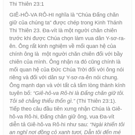
Thi Thiên 23:1
GIÊ-HÔ-VA RÔ-HI nghĩa là “Chúa Đấng chăn
giữ của chúng ta” được chép trong Kinh Thánh
Thi Thiên 23. Đa-vít là một người chăn chiên
trước khi được Chúa chọn làm vua dân Y-sơ-ra-
ên. Ông rất kinh nghiệm về mối quan hệ của
chính ông là một người chăn chiên đối với bầy
chiên của mình. Ông nhận ra đó cũng chính là
mối quan hệ của Đức Chúa Trời đối với ông nói
riêng và đối với dân sự Y-sơ-ra-ên nói chung.
Ông mạnh dạn và với tất cả tấm lòng thành kính
tuyên bố:
“Giê-hô-va Rô-hi là Đấng chăn giữ tôi.
Tôi sẽ chẳng thiếu thốn gì.”
(Thi Thiên 23:1).
Tiếp theo câu đầu tiên xưng nhận Chúa là Giê-
hô-va Rô-hi, Đấng chăn giữ ông, vua Đa-vít
diễn tả Giê-hô-va Rô-hi như sau:
“Ngài khiến tôi
an nghỉ nơi đồng cỏ xanh tươi, Dẫn tôi đến mé