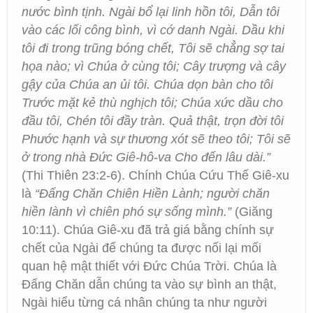
nước bình tịnh. Ngài bổ lại linh hồn tôi, Dẫn tôi
vào các lối công bình, vì cớ danh Ngài. Dầu khi
tôi đi trong trũng bóng chết, Tôi sẽ chẳng sợ tai
họa nào; vì Chúa ở cùng tôi; Cây trượng và cây
gậy của Chúa an ủi tôi. Chúa dọn bàn cho tôi
Trước mặt kẻ thù nghịch tôi; Chúa xức dầu cho
đầu tôi, Chén tôi đầy tràn. Quả thật, trọn đời tôi
Phước hạnh và sự thương xót sẽ theo tôi; Tôi sẽ
ở trong nhà Đức Giê-hô-va Cho đến lâu dài.”
(Thi Thiên 23:2-6). Chính Chúa Cứu Thế Giê-xu
là
“Đấng Chăn Chiên Hiền Lành; người chăn
hiền lành vì chiên phó sự sống mình.”
(Giăng
10:11). Chúa Giê-xu đã trả giá bằng chính sự
chết của Ngài để chúng ta được nối lại mối
quan hệ mật thiết với Đức Chúa Trời. Chúa là
Đấng Chăn dẫn chúng ta vào sự bình an thật,
Ngài hiểu từng cá nhân chúng ta như người