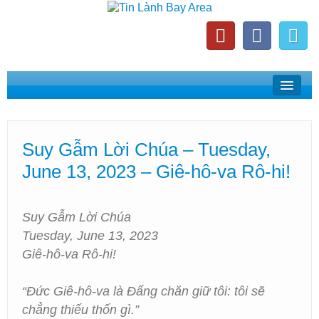
Home
Suy Gẫm Lời Chúa
Suy Gẫm Lời Chúa – Tuesday,
Phát Thanh Tin Lành Bay Area
June 13, 2023 – Giê-hô-va Rô-hi!
Các Hội Thánh Bắc California
Suy Gẫm Lời Chúa
Tuesday, June 13, 2023
Giê-hô-va Rô-hi!
“Đức Giê-hô-va là Đấng chăn giữ tôi: tôi sẽ
chẳng thiếu thốn gì.”