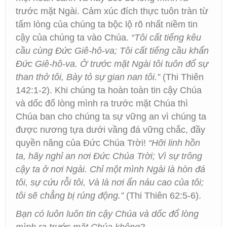
trước mặt Ngài. Cảm xúc đích thực tuôn tràn từ
tấm lòng của chúng ta bộc lộ rõ nhất niềm tin
cậy của chúng ta vào Chúa.
“Tôi cất tiếng kêu
cầu cùng Đức Giê-hô-va; Tôi cất tiếng cầu khẩn
Đức Giê-hô-va. Ở trước mặt Ngài tôi tuôn đổ sự
than thở tôi, Bày tỏ sự gian nan tôi.”
(Thi Thiên
142:1-2). Khi chúng ta hoàn toàn tin cậy Chúa
và dốc đổ lòng mình ra trước mặt Chúa thì
Chúa ban cho chúng ta sự vững an vì chúng ta
được nương tựa dưới vầng đá vững chắc, đầy
quyền năng của Đức Chúa Trời!
“Hỡi linh hồn
ta, hãy nghỉ an nơi Đức Chúa Trời; Vì sự trông
cậy ta ở nơi Ngài. Chỉ một mình Ngài là hòn đá
tôi, sự cứu rỗi tôi, Và là nơi ẩn náu cao của tôi;
tôi sẽ chẳng bị rúng động.”
(Thi Thiên 62:5-6).
Bạn có luôn luôn tin cậy Chúa và dốc đổ lòng