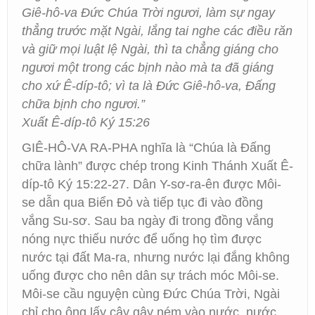
Giê-hô-va Đức Chúa Trời ngươi, làm sự ngay
thẳng trước mặt Ngài, lắng tai nghe các điều răn
và giữ mọi luật lệ Ngài, thì ta chẳng giáng cho
ngươi một trong các bịnh nào mà ta đã giáng
cho xứ Ê-díp-tô; vì ta là Đức Giê-hô-va, Đấng
chữa bịnh cho ngươi.”
Xuất Ê-díp-tô Ký 15:26
GIÊ-HÔ-VA RA-PHA nghĩa là “Chúa là Đấng
chữa lành” được chép trong Kinh Thánh Xuất Ê-
díp-tô Ký 15:22-27. Dân Y-sơ-ra-ên được Môi-
se dẫn qua Biển Đỏ và tiếp tục đi vào đồng
vắng Su-sơ. Sau ba ngày đi trong đồng vắng
nóng nực thiếu nước để uống họ tìm được
nước tại đất Ma-ra, nhưng nước lại đắng không
uống được cho nên dân sự trách móc Môi-se.
Môi-se cầu nguyện cùng Đức Chúa Trời, Ngài
chỉ cho ông lấy cậy gậy ném vào nước, nước