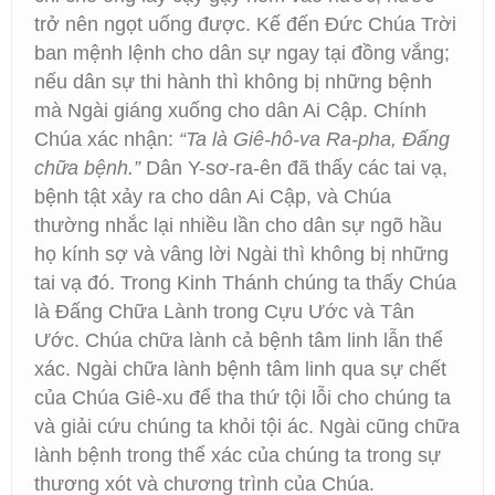
trở nên ngọt uống được. Kế đến Đức Chúa Trời
ban mệnh lệnh cho dân sự ngay tại đồng vắng;
nếu dân sự thi hành thì không bị những bệnh
mà Ngài giáng xuống cho dân Ai Cập. Chính
Chúa xác nhận:
“Ta là Giê-hô-va Ra-pha, Đấng
chữa bệnh.”
Dân Y-sơ-ra-ên đã thấy các tai vạ,
bệnh tật xảy ra cho dân Ai Cập, và Chúa
thường nhắc lại nhiều lần cho dân sự ngõ hầu
họ kính sợ và vâng lời Ngài thì không bị những
tai vạ đó. Trong Kinh Thánh chúng ta thấy Chúa
là Đấng Chữa Lành trong Cựu Ước và Tân
Ước. Chúa chữa lành cả bệnh tâm linh lẫn thể
xác. Ngài chữa lành bệnh tâm linh qua sự chết
của Chúa Giê-xu để tha thứ tội lỗi cho chúng ta
và giải cứu chúng ta khỏi tội ác. Ngài cũng chữa
lành bệnh trong thể xác của chúng ta trong sự
thương xót và chương trình của Chúa.