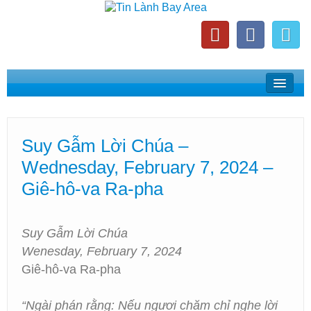
Home
Suy Gẫm Lời Chúa
Suy Gẫm Lời Chúa –
Phát Thanh Tin Lành Bay Area
Wednesday, February 7, 2024 –
Các Hội Thánh Bắc California
Giê-hô-va Ra-pha
Suy Gẫm Lời Chúa
Wenesday, February 7, 2024
Giê-hô-va Ra-pha
“Ngài phán rằng: Nếu ngươi chăm chỉ nghe lời