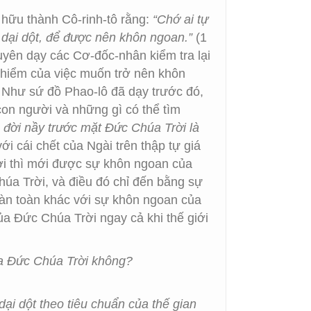
 hữu thành Cô-rinh-tô rằng:
“Chớ ai tự
 dại dột, để được nên khôn ngoan.”
(1
huyên dạy các Cơ-đốc-nhân kiểm tra lại
y hiểm của việc muốn trở nên khôn
. Như sứ đồ Phao-lô đã dạy trước đó,
 con người và những gì có thể tìm
đời nầy trước mặt Đức Chúa Trời là
với cái chết của Ngài trên thập tự giá
đời thì mới được sự khôn ngoan của
úa Trời, và điều đó chỉ đến bằng sự
àn toàn khác với sự khôn ngoan của
của Đức Chúa Trời ngay cả khi thế giới
ủa Đức Chúa Trời không?
ại dột theo tiêu chuẩn của thế gian