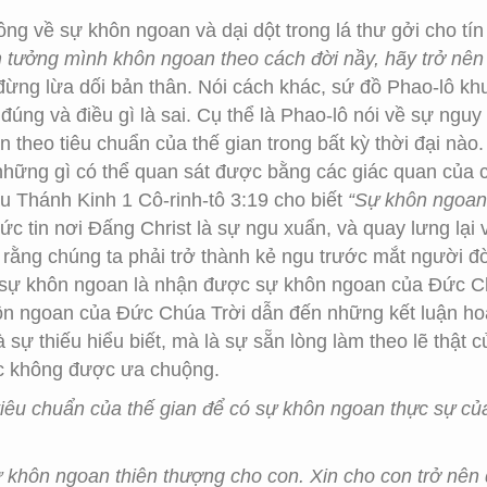
ng về sự khôn ngoan và dại dột trong lá thư gởi cho tín
m tưởng mình khôn ngoan theo cách đời nầy, hãy trở nên
 đừng lừa dối bản thân. Nói cách khác, sứ đồ Phao-lô k
 đúng và điều gì là sai. Cụ thể là Phao-lô nói về sự ngu
theo tiêu chuẩn của thế gian trong bất kỳ thời đại nào
ng những gì có thể quan sát được bằng các giác quan của
 Thánh Kinh 1 Cô-rinh-tô 3:19 cho biết
“Sự khôn ngoan 
đức tin nơi Đấng Christ là sự ngu xuẩn, và quay lưng lại 
ết rằng chúng ta phải trở thành kẻ ngu trước mắt người 
 sự khôn ngoan là nhận được sự khôn ngoan của Đức Ch
n ngoan của Đức Chúa Trời dẫn đến những kết luận ho
 sự thiếu hiểu biết, mà là sự sẵn lòng làm theo lẽ thật 
oặc không được ưa chuộng.
 tiêu chuẩn của thế gian để có sự khôn ngoan thực sự c
khôn ngoan thiên thượng cho con. Xin cho con trở nên d