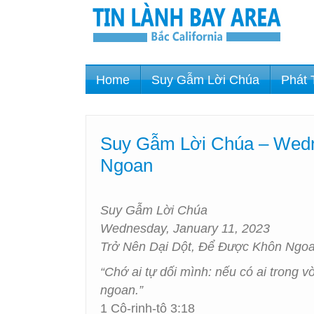
Home
Suy Gẫm Lời Chúa
Phát 
Suy Gẫm Lời Chúa – Wedne
Ngoan
Suy Gẫm Lời Chúa
Wednesday, January 11, 2023
Trở Nên Dại Dột, Để Được Khôn Ngo
“Chớ ai tự dối mình: nếu có ai trong
ngoan.”
1 Cô-rinh-tô 3:18