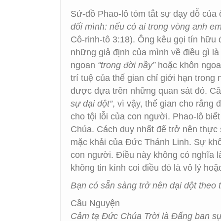
Sứ-đồ Phao-lô tóm tắt sự dạy dỗ của ô
dối mình: nếu có ai trong vòng anh e
Cô-rinh-tô 3:18). Ông kêu gọi tín hữu
những giả định của mình về điều gì là
ngoan
“trong đời nầy”
hoặc khôn ngoan 
trí tuệ của thế gian chỉ giới hạn tro
được dựa trên những quan sát đó. Câu
sự dại dột”
, vì vậy, thế gian cho rằng 
cho tội lỗi của con người. Phao-lô bi
Chúa. Cách duy nhất để trở nên thực
mặc khải của Đức Thánh Linh. Sự khô
con người. Điều này không có nghĩa là
không tin kính coi điều đó là vô lý h
Bạn có sẵn sàng trở nên dại dột theo
Cầu Nguyện
Cảm tạ Đức Chúa Trời là Đấng ban sự 