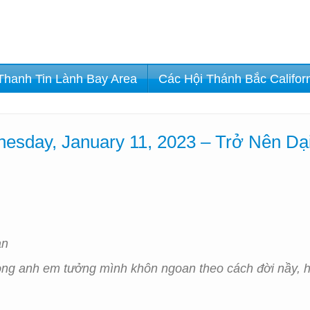
Thanh Tin Lành Bay Area
Các Hội Thánh Bắc Califor
sday, January 11, 2023 – Trở Nên Dạ
an
 vòng anh em tưởng mình khôn ngoan theo cách đời nầy, h