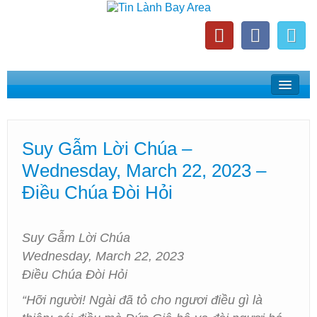
Home
Suy Gẫm Lời Chúa
Suy Gẫm Lời Chúa –
Phát Thanh Tin Lành Bay Area
Wednesday, March 22, 2023 –
Các Hội Thánh Bắc California
Điều Chúa Đòi Hỏi
Suy Gẫm Lời Chúa
Wednesday, March 22, 2023
Điều Chúa Đòi Hỏi
“Hỡi người! Ngài đã tỏ cho ngươi điều gì là