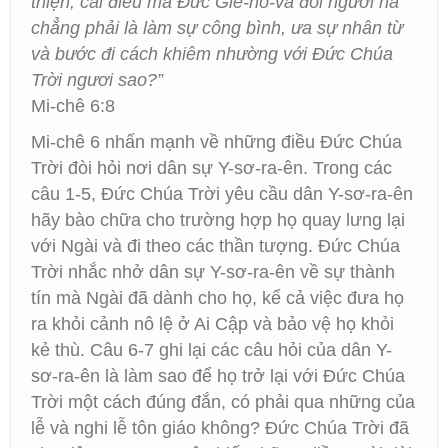
thiện; cái điều mà Đức Giê-hô-va đòi ngươi há
chẳng phải là làm sự công bình, ưa sự nhân từ
và bước đi cách khiêm nhường với Đức Chúa
Trời ngươi sao?”
Mi-chê 6:8
Mi-chê 6 nhấn mạnh về những điều Đức Chúa
Trời đòi hỏi nơi dân sự Y-sơ-ra-ên. Trong các
câu 1-5, Đức Chúa Trời yêu cầu dân Y-sơ-ra-ên
hãy bào chữa cho trường hợp họ quay lưng lại
với Ngài và đi theo các thần tượng. Đức Chúa
Trời nhắc nhở dân sự Y-sơ-ra-ên về sự thành
tín mà Ngài đã dành cho họ, kể cả việc đưa họ
ra khỏi cảnh nô lệ ở Ai Cập và bảo vệ họ khỏi
kẻ thù. Câu 6-7 ghi lại các câu hỏi của dân Y-
sơ-ra-ên là làm sao để họ trở lại với Đức Chúa
Trời một cách đúng đắn, có phải qua những của
lễ và nghi lễ tôn giáo không? Đức Chúa Trời đã