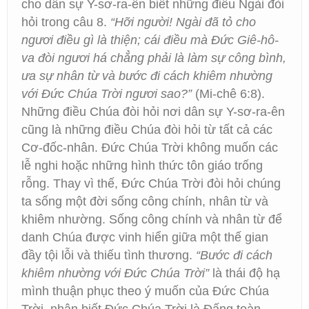
cho dân sự Y-sơ-ra-ên biết những điều Ngài đòi
hỏi trong câu 8.
“Hỡi người! Ngài đã tỏ cho
ngươi điều gì là thiện; cái điều mà Đức Giê-hô-
va đòi ngươi há chẳng phải là làm sự công bình,
ưa sự nhân từ và bước đi cách khiêm nhường
với Đức Chúa Trời ngươi sao?”
(Mi-chê 6:8).
Những điều Chúa đòi hỏi nơi dân sự Y-sơ-ra-ên
cũng là những điều Chúa đòi hỏi từ tất cả các
Cơ-đốc-nhân. Đức Chúa Trời không muốn các
lễ nghi hoặc những hình thức tôn giáo trống
rỗng. Thay vì thế, Đức Chúa Trời đòi hỏi chúng
ta sống một đời sống công chính, nhân từ và
khiêm nhường. Sống công chính và nhân từ để
danh Chúa được vinh hiển giữa một thế gian
đầy tội lỗi và thiếu tình thương.
“Bước đi cách
khiêm nhường với Đức Chúa Trời”
là thái độ hạ
mình thuận phục theo ý muốn của Đức Chúa