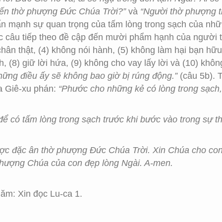
đến thờ phượng Đức Chúa Trời?”
và
“Người thờ phượng 
nhấn mạnh sự quan trọng của tấm lòng trong sạch của n
Các câu tiếp theo đề cập đến mười phẩm hạnh của người
 chân thật, (4) không nói hành, (5) không làm hại bạn hữu
, (8) giữ lời hứa, (9) không cho vay lấy lời và (10) khôn
ững điều ấy sẽ không bao giờ bị rúng động.”
(câu 5b). 
a Giê-xu phán:
“Phước cho những kẻ có lòng trong sạch,
để có tấm lòng trong sạch trước khi bước vào trong sự
ược đặc ân thờ phượng Đức Chúa Trời. Xin Chúa cho con
phượng Chúa của con đẹp lòng Ngài. A-men.
ăm: Xin đọc Lu-ca 1.