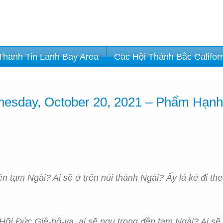
Thanh Tin Lành Bay Area
Các Hội Thánh Bắc Califor
esday, October 20, 2021 – Phẩm Hạn
ền tạm Ngài? Ai sẽ ở trên núi thánh Ngài? Ấy là kẻ đi th
“Hỡi Đức Giê-hô-va, ai sẽ ngụ trong đền tạm Ngài? Ai sẽ 