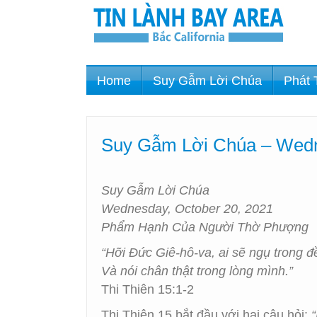
Home
Suy Gẫm Lời Chúa
Phát 
Suy Gẫm Lời Chúa – Wedn
Suy Gẫm Lời Chúa
Wednesday, October 20, 2021
Phẩm Hạnh Của Người Thờ Phượng
“Hỡi Đức Giê-hô-va, ai sẽ ngụ trong đ
Và nói chân thật trong lòng mình.”
Thi Thiên 15:1-2
Thi Thiên 15 bắt đầu với hai câu hỏi: