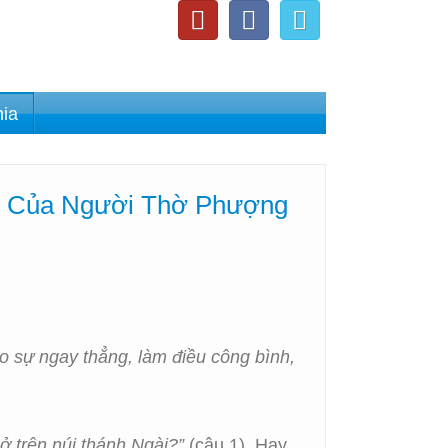
nia
h Của Người Thờ Phượng
eo sự ngay thẳng, làm điều công bình,
ở trên núi thánh Ngài?”
(câu 1). Hay