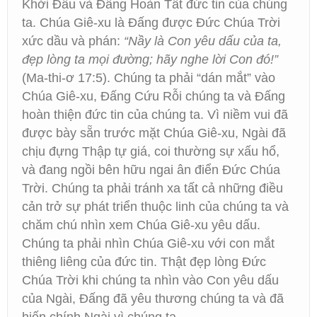
Khởi Ðầu và Ðấng Hoàn Tất đức tin của chúng
ta. Chúa Giê-xu là Đấng được Đức Chúa Trời
xức dầu và phán:
“Nầy là Con yêu dấu của ta,
đẹp lòng ta mọi đường; hãy nghe lời Con đó!”
(Ma-thi-ơ 17:5). Chúng ta phải “dán mắt” vào
Chúa Giê-xu, Đấng Cứu Rỗi chúng ta và Đấng
hoàn thiện đức tin của chúng ta. Vì niềm vui đã
được bày sẵn trước mặt Chúa Giê-xu, Ngài đã
chịu đựng Thập tự giá, coi thường sự xấu hổ,
và đang ngồi bên hữu ngai ân điển Đức Chúa
Trời. Chúng ta phải tránh xa tất cả những điều
cản trở sự phát triển thuộc linh của chúng ta và
chăm chú nhìn xem Chúa Giê-xu yêu dấu.
Chúng ta phải nhìn Chúa Giê-xu với con mắt
thiêng liêng của đức tin. Thật đẹp lòng Đức
Chúa Trời khi chúng ta nhìn vào Con yêu dấu
của Ngài, Đấng đã yêu thương chúng ta và đã