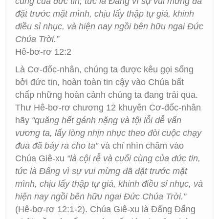
cùng của đức tin, tức là Đấng vì sự vui mừng đã
đặt trước mặt mình, chịu lấy thập tự giá, khinh
điều sỉ nhục, và hiện nay ngồi bên hữu ngai Đức
Chúa Trời.”
Hê-bơ-rơ 12:2
Là Cơ-đốc-nhân, chúng ta được kêu gọi sống
bởi đức tin, hoàn toàn tin cậy vào Chúa bất
chấp những hoàn cảnh chúng ta đang trải qua.
Thư Hê-bơ-rơ chương 12 khuyên Cơ-đốc-nhân
hãy
“quăng hết gánh nặng và tội lỗi dễ vấn
vương ta, lấy lòng nhịn nhục theo đòi cuộc chạy
đua đã bày ra cho ta”
và chỉ nhìn chăm vào
Chúa Giê-xu
“là cội rễ và cuối cùng của đức tin,
tức là Đấng vì sự vui mừng đã đặt trước mặt
mình, chịu lấy thập tự giá, khinh điều sỉ nhục, và
hiện nay ngồi bên hữu ngai Đức Chúa Trời.”
(Hê-bơ-rơ 12:1-2). Chúa Giê-xu là Đấng Ðấng