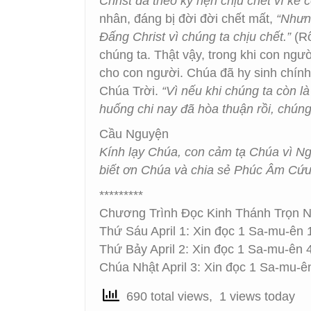
Christ đã theo kỳ hẹn chịu chết vì kẻ c
nhân, đáng bị đời đời chết mất,
“Nhưng
Đấng Christ vì chúng ta chịu chết.”
(Rô
chúng ta. Thật vậy, trong khi con ngườ
cho con người. Chúa đã hy sinh chính
Chúa Trời.
“Vì nếu khi chúng ta còn l
huống chi nay đã hòa thuận rồi, chún
Cầu Nguyện
Kính lạy Chúa, con cảm tạ Chúa vì Ng
biết ơn Chúa và chia sẻ Phúc Âm Cứu
*********
Chương Trình Đọc Kinh Thánh Trọn 
Thứ Sáu April 1: Xin đọc 1 Sa-mu-ên 
Thứ Bảy April 2: Xin đọc 1 Sa-mu-ên 
Chúa Nhật April 3: Xin đọc 1 Sa-mu-ê
690 total views, 1 views today