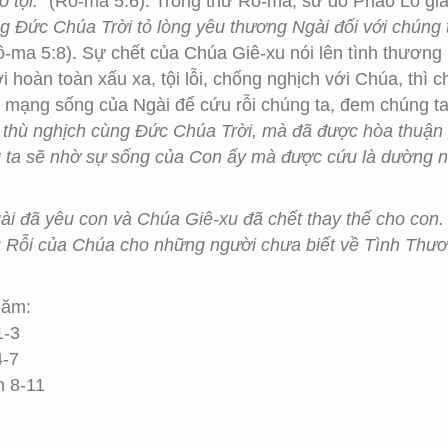
ó tội.”
(Rô-ma 5:6). Trong thư Rô-ma, sứ đồ Phao Lô giải 
 Đức Chúa Trời tỏ lòng yêu thương Ngài đối với chúng ta,
-ma 5:8). Sự chết của Chúa Giê-xu nói lên tình thương 
i hoàn toàn xấu xa, tội lỗi, chống nghịch với Chúa, thì c
 mạng sống của Ngài để cứu rỗi chúng ta, đem chúng ta 
à thù nghịch cùng Đức Chúa Trời, mà đã được hòa thuận 
g ta sẽ nhờ sự sống của Con ấy mà được cứu là dường n
ài đã yêu con và Chúa Giê-xu đã chết thay thế cho con.
 Rỗi của Chúa cho những người chưa biết về Tình Thươ
Năm:
1-3
4-7
n 8-11