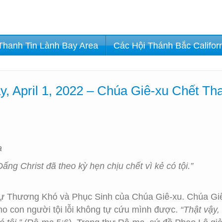
Thanh Tin Lành Bay Area
Các Hội Thánh Bắc Califor
y, April 1, 2022 – Chúa Giê-xu Chết T
a
ấng Christ đã theo kỳ hẹn chịu chết vì kẻ có tội.”
ự Thương Khó và Phục Sinh của Chúa Giê-xu. Chúa Giê-
cho con người tội lỗi không tự cứu mình được.
“Thật vậy,