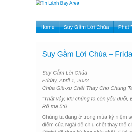
Home
Suy Gẫm Lời Chúa
Phát 
Suy Gẫm Lời Chúa – Frida
Suy Gẫm Lời Chúa
Friday, April 1, 202
2
Chúa Giê-xu Chết Thay Cho Chúng T
“Thật vậy, khi chúng ta còn yếu đuối, Đ
Rô-ma 5:6
Chúng ta đang ở trong mùa kỷ niệm s
điểm của Ngài để chịu chết thay thế 