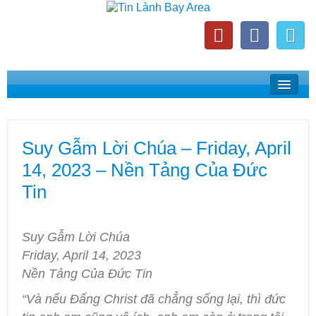
Home
Suy Gẫm Lời Chúa
Suy Gẫm Lời Chúa – Friday, April
Phát Thanh Tin Lành Bay Area
14, 2023 – Nền Tảng Của Đức
Các Hội Thánh Bắc California
Tin
Suy Gẫm Lời Chúa
Friday, April 14, 2023
Nền Tảng Của Đức Tin
“Và nếu Đấng Christ đã chẳng sống lại, thì đức