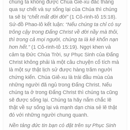
chúng ta không được Chúa Giê-xu đắc thắng
qua sự chết và sự sống lại của Chúa thì chúng
ta sẽ bị
“chết mất đời đời”
(1 Cô-rinh-tô 15:18).
Sứ-đồ Phao-lô kết luận:
“Nếu chúng ta chỉ có sự
trông cậy trong Đấng Christ về đời nầy mà thôi,
thì trong cả mọi người, chúng ta là kẻ khốn nạn
hơn hết.”
(1 Cô-rinh-tô 15:19). Ngợi khen và
cảm tạ Đức Chúa Trời, sự Phục Sinh của Đấng
Christ không phải là một câu chuyện cổ tích mà
là một sự thật lịch sử được hàng trăm người
chứng kiến. Chúa Giê-xu là trái đầu mùa của
những người đã ngủ trong Đấng Christ. Nếu
chúng ta ở trong Đấng Christ thì chúng ta cũng
sẽ được sống lại. Chúng ta hãy nắm chắc lẽ
thật về sự sống lại và mạnh dạn chia sẻ lẽ thật
đó với những người chung quanh.
Nền tảng đức tin bạn có đặt trên sự Phục Sinh