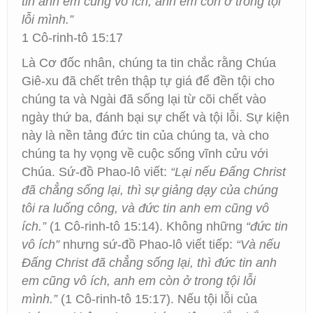
tin anh em cũng vô ích, anh em còn ở trong tội
lỗi mình.”
1 Cô-rinh-tô 15:17
Là Cơ đốc nhân, chúng ta tin chắc rằng Chúa
Giê-xu đã chết trên thập tự giá để đền tội cho
chúng ta và Ngài đã sống lại từ cõi chết vào
ngày thứ ba, đánh bại sự chết và tội lỗi. Sự kiện
này là nền tảng đức tin của chúng ta, và cho
chúng ta hy vọng về cuộc sống vĩnh cửu với
Chúa. Sứ-đồ Phao-lô viết:
“Lại nếu Đấng Christ
đã chẳng sống lại, thì sự giảng dạy của chúng
tôi ra luống công, và đức tin anh em cũng vô
ích.”
(1 Cô-rinh-tô 15:14). Không những
“đức tin
vô ích”
nhưng sứ-đồ Phao-lô viết tiếp:
“Và nếu
Đấng Christ đã chẳng sống lại, thì đức tin anh
em cũng vô ích, anh em còn ở trong tội lỗi
mình.”
(1 Cô-rinh-tô 15:17). Nếu tội lỗi của