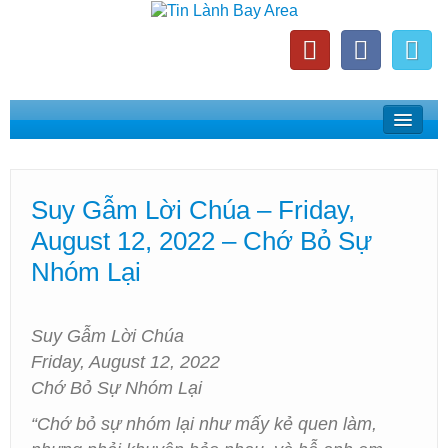
Home
Suy Gẫm Lời Chúa
Suy Gẫm Lời Chúa – Friday,
Phát Thanh Tin Lành Bay Area
August 12, 2022 – Chớ Bỏ Sự
Các Hội Thánh Bắc California
Nhóm Lại
Suy Gẫm Lời Chúa
Friday, August 12, 2022
Chớ Bỏ Sự Nhóm Lại
“Chớ bỏ sự nhóm lại như mấy kẻ quen làm,