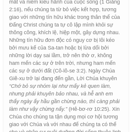
mắt và niềm kiêu hãnh của cuộc sống (1 Giăng
2:16), nếu chúng ta từ bỏ việc kết hợp, tương
giao với những tín hữu khác trong thân thể của
Đấng Christ chúng ta tự cô lập mình khỏi sự
thông công, khích lệ, hiệp một, gây dựng nhau.
Những tín hữu đơn độc có nguy cơ bị lôi kéo
bởi mưu kế của Sa-tan hoặc bị lừa dối bởi
những lời dạy sai lầm, trở nên thờ ơ, không
ham mến các sự ở trên trời, nhưng ham mến
các sự ở dưới đất (Cô-lô-se 3:2). Ngày Chúa
Giê-xu trở lại đang đến gần, Lời Chúa khuyên
“Chớ bỏ sự nhóm lại như mấy kẻ quen làm,
nhưng phải khuyên bảo nhau, và hễ anh em
thấy ngày ấy hầu gần chừng nào, thì càng phải
làm như vậy chừng nấy.”
(Hê-bơ-rơ 10:25). Xin
Chúa cho chúng ta tận dụng mọi cơ hội tương
giao với Chúa và với nhau để chúng ta có thể