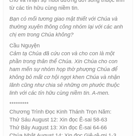
cho và nhận sự nuôi dưỡng đời sống thuộc linh
từ các tín hữu cùng niềm tin.
Bạn có mối tương giao mật thiết với Chúa và
thường xuyên thông công nhóm lại với các anh
chị em trong Chúa không?
Cầu Nguyện
Cảm tạ Chúa đã cứu con và cho con là một
phần trong thân thể Chúa. Xin Chúa cho con
ham mến sự nhóm họp thờ phượng Chúa để
không bỏ mất cơ hội ngợi khen Chúa và nhận
lãnh cũng như chia sẻ những ơn phước thuộc
linh với các tín hữu cùng niềm tin. A-men.
*********
Chương Trình Đọc Kinh Thánh Trọn Năm:
Thứ Sáu August 12: Xin đọc Ê-sai 58-63
Thứ Bảy August 13: Xin đọc Ê-sai 64-66
Chúa Nhật August 14: Xin đọc Giê-rê-mi 1-3