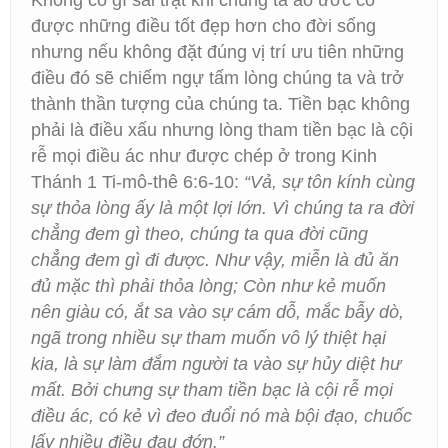
Không có gì sai trật khi chúng ta ao ước có
được những điều tốt đẹp hơn cho đời sống
nhưng nếu không đặt đúng vị trí ưu tiên những
điều đó sẽ chiếm ngự tấm lòng chúng ta và trở
thành thần tượng của chúng ta. Tiền bạc không
phải là điều xấu nhưng lòng tham tiền bạc là cội
rễ mọi điều ác như được chép ở trong Kinh
Thánh 1 Ti-mô-thê 6:6-10:
“Vả, sự tôn kính cùng
sự thỏa lòng ấy là một lợi lớn. Vì chúng ta ra đời
chẳng đem gì theo, chúng ta qua đời cũng
chẳng đem gì đi được. Như vậy, miễn là đủ ăn
đủ mặc thì phải thỏa lòng; Còn như kẻ muốn
nên giàu có, ắt sa vào sự cám dỗ, mắc bẫy dò,
ngã trong nhiều sự tham muốn vô lý thiệt hại
kia, là sự làm đắm người ta vào sự hủy diệt hư
mất. Bởi chưng sự tham tiền bạc là cội rễ mọi
điều ác, có kẻ vì đeo đuổi nó mà bội đạo, chuốc
lấy nhiều điều đau đớn.”