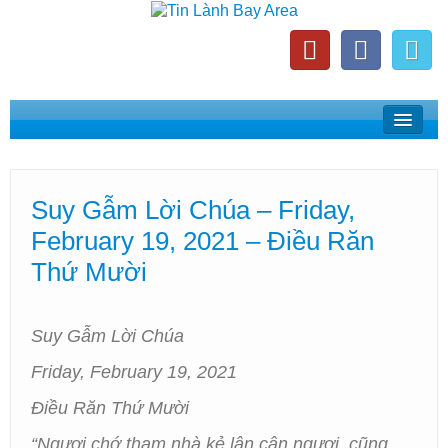
Home
Suy Gẫm Lời Chúa
Suy Gẫm Lời Chúa – Friday,
Phát Thanh Tin Lành Bay Area
February 19, 2021 – Điều Răn
Các Hội Thánh Bắc California
Thứ Mười
Suy Gẫm Lời Chúa
Friday, February 19, 2021
Điều Răn Thứ Mười
“Ngươi chớ tham nhà kẻ lân cận ngươi, cũng