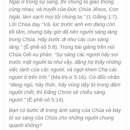
Ngài ở trong sự sáng, thì chúng ta giao thông
cùng nhau; và huyết của Đức Chúa Jêsus, Con
Ngài, làm sạch mọi tội chúng ta.”
(1 Giăng 1:7).
Lời Chúa dạy
“Vả, lúc trước anh em đang còn
tối tăm, nhưng bây giờ đã nên người sáng láng
trong Chúa. Hãy bước đi như các con sáng
láng.”
(Ê-phê-sô 5:8). Trong bài giảng trên núi
Chúa Giê-xu phán:
“Sự sáng các ngươi hãy soi
trước mặt người ta như vậy, đặng họ thấy những
việc lành của các ngươi, và ngợi khen Cha các
ngươi ở trên trời.”
(Ma-thi-ơ 5:16). Cơ-đốc-nhân
“đang ngủ, hãy thức, hãy vùng dậy từ trong đám
người chết, thì Đấng Christ sẽ chiếu sáng
ngươi.”
(Ê-phê-sô 5:14).
Bạn có bước đi trong ánh sáng của Chúa và bày
tỏ sự sáng của Chúa cho những người chung
quanh không?