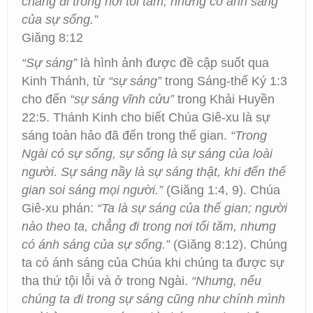
chẳng đi trong nơi tối tăm, nhưng có ánh sáng
của sự sống.”
Giăng 8:12
“Sự sáng”
là hình ảnh được đề cập suốt qua
Kinh Thánh, từ
“sự sáng”
trong Sáng-thế Ký 1:3
cho đến
“sự sáng vĩnh cửu”
trong Khải Huyền
22:5. Thánh Kinh cho biết Chúa Giê-xu là sự
sáng toàn hảo đã đến trong thế gian.
“Trong
Ngài có sự sống, sự sống là sự sáng của loài
người. Sự sáng nầy là sự sáng thật, khi đến thế
gian soi sáng mọi người.”
(Giăng 1:4, 9). Chúa
Giê-xu phán:
“Ta là sự sáng của thế gian; người
nào theo ta, chẳng đi trong nơi tối tăm, nhưng
có ánh sáng của sự sống.”
(Giăng 8:12). Chúng
ta có ánh sáng của Chúa khi chúng ta được sự
tha thứ tội lỗi và ở trong Ngài.
“Nhưng, nếu
chúng ta đi trong sự sáng cũng như chính mình