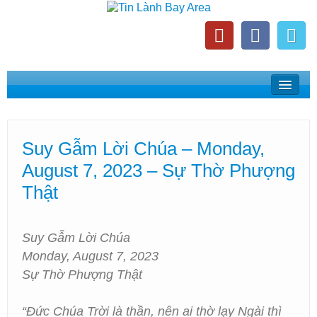
Home
Suy Gẫm Lời Chúa
Suy Gẫm Lời Chúa – Monday,
Phát Thanh Tin Lành Bay Area
August 7, 2023 – Sự Thờ Phượng
Các Hội Thánh Bắc California
Thật
Suy Gẫm Lời Chúa
Monday, August 7, 2023
Sự Thờ Phượng Thật
“Đức Chúa Trời là thần, nên ai thờ lạy Ngài thì