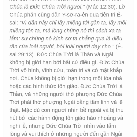
Chúa là Đức Chúa Trời ngươi.”
(Mác 12:30). Lời
Chúa phán cùng dân Y-sơ-ra-ên qua tiên tri Ê-
sai:
“Vì dân nầy chỉ lấy miệng tới gần ta, lấy môi
miếng tôn ta, mà lòng chúng nó thì cách xa ta
lắm; sự chúng nó kính sợ ta chẳng qua là điều
răn của loài người, bởi loài người dạy cho.”
(Ê-
sai 29:13). Đức Chúa Trời là Thần và Ngài
không bị giới hạn bởi bất cứ điều gì. Đức Chúa
Trời vô hình, vĩnh cửu, toàn tri và có mặt khắp
nơi. Chúa không bị giới hạn trong một tòa nhà
hoặc các hình thức tôn giáo. Đức Chúa Trời là
Thần, và những người thờ phượng Đức Chúa
Trời phải thờ phượng Ngài bằng tâm linh và lẽ
thật. Mặc dù con người nhìn bề ngoài và bị thu
hút bởi các hành động tôn giáo hào nhoáng và
nghi lễ, nhưng Đức Chúa Trời nhìn vào tấm
lòng và vui thích ở những người đến gần Ngài