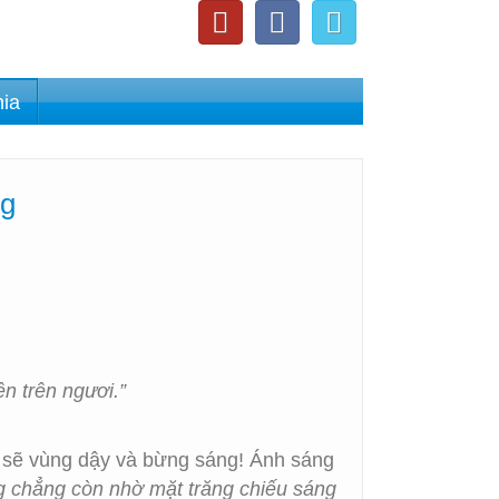
nia
ng
n trên ngươi.”
m sẽ vùng dậy và bừng sáng! Ánh sáng
g chẳng còn nhờ mặt trăng chiếu sáng