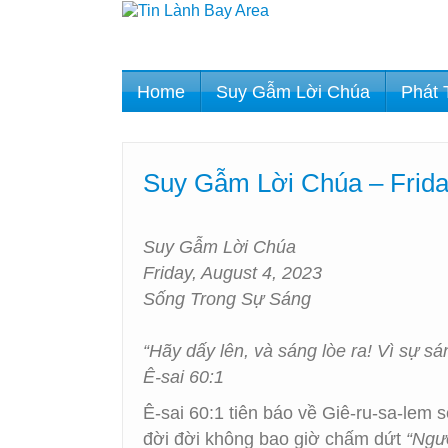
Home
Suy Gẫm Lời Chúa
Phát 
Suy Gẫm Lời Chúa – Frida
Suy Gẫm Lời Chúa
Friday, August 4, 2023
Sống Trong Sự Sáng
“Hãy dấy lên, và sáng lòe ra! Vì sự s
Ê-sai 60:1
Ê-sai 60:1 tiên báo về Giê-ru-sa-lem
đời đời không bao giờ chấm dứt
“Ngư