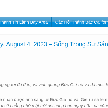
Thanh Tin Lành Bay Area
Các Hội Thánh Bắc Califor
y, August 4, 2023 – Sống Trong Sự Sá
áng ngươi đã đến, và vinh quang Đức Giê-hô-va đã mọc lê
 sẽ nhận được ánh sáng từ Đức Giê-hô-va. Giê-ru-sa-le
ơi sẽ chẳng nhờ mặt trời soi sáng ban ngày nữa, và cũn