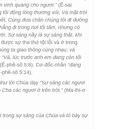
m vinh quang cho ngươi.”
(Ê-sai
 tôi động lòng thương xót, Và mặt trời
chết, Cùng đưa chân chúng tôi đi đường
hẳng đi trong nơi tối tăm, nhưng có
ời. Sự sáng nầy là sự sáng thật, khi
được sự tha thứ tội lỗi và ở trong
húng ta giao thông cùng nhau; và
y
“Vả, lúc trước anh em đang còn tối
(Ê-phê-sô 5:8). Cơ-đốc-nhân
“đang
-phê-sô 5:14).
như lời Chúa dạy
“Sự sáng các ngươi
Cha các ngươi ở trên trời.”
(Ma-thi-ơ
đi trong sự sáng của Chúa và tỏ bày sự