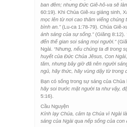
ban đêm; nhưng Đức Giê-hô-va sẽ làm
60:19). Khi Chúa Giê-xu giáng sinh, X
mọc lên từ nơi cao thăm viếng chúng t
bình an.”
(Lu-ca 1:78-79). Chúa Giê-x
ánh sáng của sự sống.”
(Giăng 8:12).
đến thế gian soi sáng mọi người.”
(Giă
Ngài.
“Nhưng, nếu chúng ta đi trong s
huyết của Đức Chúa Jêsus, Con Ngài, 
tăm, nhưng bây giờ đã nên người sáng
ngủ, hãy thức, hãy vùng dậy từ trong 
Bạn có sống trong sự sáng của Chúa
hãy soi trước mặt người ta như vậy, đ
5:16).
Cầu Nguyện
Kính lạy Chúa, cảm tạ Chúa vì Ngài là
sáng của Ngài qua nếp sống của con