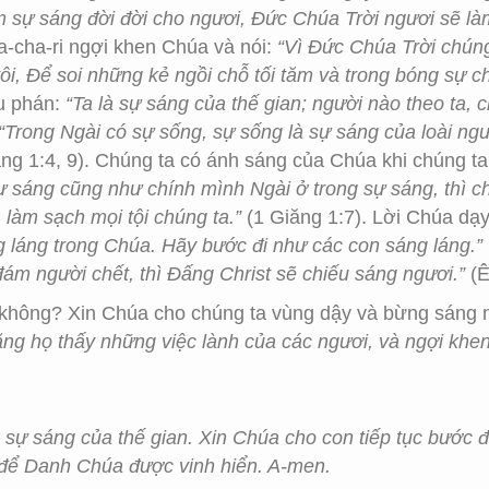
 sự sáng đời đời cho ngươi, Đức Chúa Trời ngươi sẽ là
a-cha-ri ngợi khen Chúa và nói:
“Vì Đức Chúa Trời chúng
ôi, Để soi những kẻ ngồi chỗ tối tăm và trong bóng sự 
u phán:
“Ta là sự sáng của thế gian; người nào theo ta, c
“Trong Ngài có sự sống, sự sống là sự sáng của loài ngư
ng 1:4, 9). Chúng ta có ánh sáng của Chúa khi chúng ta 
ự sáng cũng như chính mình Ngài ở trong sự sáng, thì c
làm sạch mọi tội chúng ta.”
(1 Giăng 1:7). Lời Chúa dạ
 láng trong Chúa. Hãy bước đi như các con sáng láng.”
đám người chết, thì Đấng Christ sẽ chiếu sáng ngươi.”
(Ê
 không? Xin Chúa cho chúng ta vùng dậy và bừng sáng 
ặng họ thấy những việc lành của các ngươi, và ngợi khen 
 sự sáng của thế gian. Xin Chúa cho con tiếp tục bước 
 để Danh Chúa được vinh hiển. A-men.