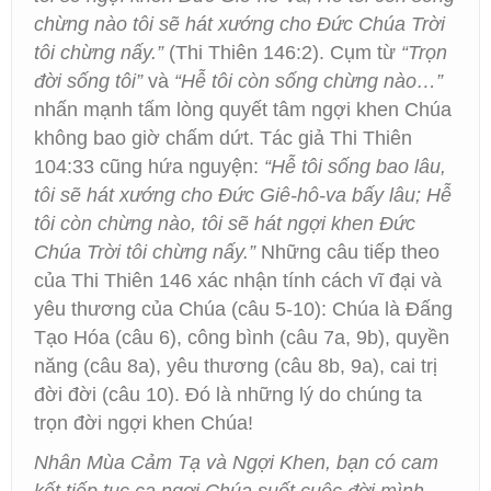
chừng nào tôi sẽ hát xướng cho Đức Chúa Trời
tôi chừng nấy.”
(Thi Thiên 146:2). Cụm từ
“Trọn
đời sống tôi”
và
“Hễ tôi còn sống chừng nào…”
nhấn mạnh tấm lòng quyết tâm ngợi khen Chúa
không bao giờ chấm dứt. Tác giả Thi Thiên
104:33 cũng hứa nguyện:
“Hễ tôi sống bao lâu,
tôi sẽ hát xướng cho Đức Giê-hô-va bấy lâu; Hễ
tôi còn chừng nào, tôi sẽ hát ngợi khen Đức
Chúa Trời tôi chừng nấy.”
Những câu tiếp theo
của Thi Thiên 146 xác nhận tính cách vĩ đại và
yêu thương của Chúa (câu 5-10): Chúa là Đấng
Tạo Hóa (câu 6), công bình (câu 7a, 9b), quyền
năng (câu 8a), yêu thương (câu 8b, 9a), cai trị
đời đời (câu 10). Đó là những lý do chúng ta
trọn đời ngợi khen Chúa!
Nhân Mùa Cảm Tạ và Ngợi Khen, bạn có cam