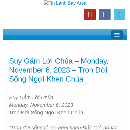
Home
Suy Gẫm Lời Chúa
Suy Gẫm Lời Chúa – Monday,
Phát Thanh Tin Lành Bay Area
November 6, 2023 – Trọn Đời
Các Hội Thánh Bắc California
Sống Ngợi Khen Chúa
Suy Gẫm Lời Chúa
Monday, November 6, 2023
Trọn Đời Sống Ngợi Khen Chúa
“Trọn đời sống tôi sẽ ngợi khen Đức Giê-hô-va;