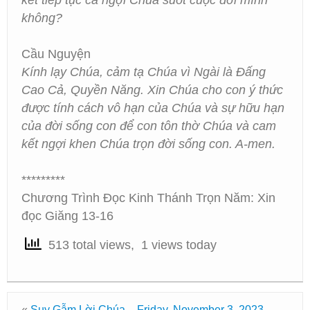
kết tiếp tục ca ngợi Chúa suốt cuộc đời mình
không?
Cầu Nguyện
Kính lạy Chúa, cảm tạ Chúa vì Ngài là Đấng
Cao Cả, Quyền Năng. Xin Chúa cho con ý thức
được tính cách vô hạn của Chúa và sự hữu hạn
của đời sống con để con tôn thờ Chúa và cam
kết ngợi khen Chúa trọn đời sống con. A-men.
*********
Chương Trình Đọc Kinh Thánh Trọn Năm: Xin
đọc Giăng 13-16
513 total views, 1 views today
«
Suy Gẫm Lời Chúa – Friday, November 3, 2023 –