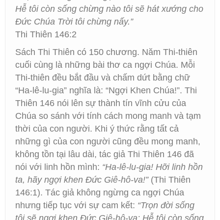
Hễ tôi còn sống chừng nào tôi sẽ hát xướng cho
Đức Chúa Trời tôi chừng nấy.”
Thi Thiên 146:2
Sách Thi Thiên có 150 chương. Năm Thi-thiên
cuối cùng là những bài thơ ca ngợi Chúa. Mỗi
Thi-thiên đều bắt đầu và chấm dứt bằng chữ
“Ha-lê-lu-gia” nghĩa là: “Ngợi Khen Chúa!”. Thi
Thiên 146 nói lên sự thành tín vĩnh cửu của
Chúa so sánh với tính cách mong manh và tạm
thời của con người. Khi ý thức rằng tất cả
những gì của con người cũng đều mong manh,
không tồn tại lâu dài, tác giả Thi Thiên 146 đã
nói với linh hồn mình:
“Ha-lê-lu-gia! Hỡi linh hồn
ta, hãy ngợi khen Đức Giê-hô-va!”
(Thi Thiên
146:1). Tác giả không ngừng ca ngợi Chúa
nhưng tiếp tục với sự cam kết:
“Trọn đời sống
tôi sẽ ngợi khen Đức Giê-hô-va; Hễ tôi còn sống