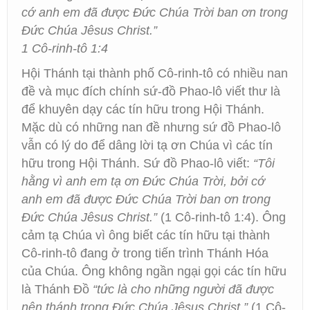
cớ anh em đã được Đức Chúa Trời ban ơn trong
Đức Chúa Jêsus Christ.”
1 Cô-rinh-tô 1:4
Hội Thánh tại thành phố Cô-rinh-tô có nhiều nan
đề và mục đích chính sứ-đồ Phao-lô viết thư là
để khuyên dạy các tín hữu trong Hội Thánh.
Mặc dù có những nan đề nhưng sứ đồ Phao-lô
vẫn có lý do để dâng lời tạ ơn Chúa vì các tín
hữu trong Hội Thánh. Sứ đồ Phao-lô viết:
“Tôi
hằng vì anh em tạ ơn Đức Chúa Trời, bởi cớ
anh em đã được Đức Chúa Trời ban ơn trong
Đức Chúa Jêsus Christ.”
(1 Cô-rinh-tô 1:4). Ông
cảm tạ Chúa vì ông biết các tín hữu tại thành
Cô-rinh-tô đang ở trong tiến trình Thánh Hóa
của Chúa. Ông không ngần ngại gọi các tín hữu
là Thánh Đồ
“tức là cho những người đã được
nên thánh trong Đức Chúa Jêsus Christ.”
(1 Cô-