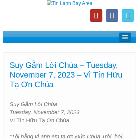
Home
Suy Gẫm Lời Chúa
Suy Gẫm Lời Chúa – Tuesday,
Phát Thanh Tin Lành Bay Area
November 7, 2023 – Vì Tín Hữu
Các Hội Thánh Bắc California
Tạ Ơn Chúa
Suy Gẫm Lời Chúa
Tuesday, November 7, 2023
Vì Tín Hữu Tạ Ơn Chúa
“Tôi hằng vì anh em tạ ơn Đức Chúa Trời, bởi