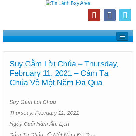
Home
Suy Gẫm Lời Chúa
Suy Gẫm Lời Chúa – Thursday,
Phát Thanh Tin Lành Bay Area
February 11, 2021 – Cảm Tạ
Các Hội Thánh Bắc California
Chúa Về Một Năm Đã Qua
Suy Gẫm Lời Chúa
Thursday, February 11, 2021
Ngày Cuối Năm Âm Lịch
Cảm Tạ Chúa Về Một Năm Đã Qua