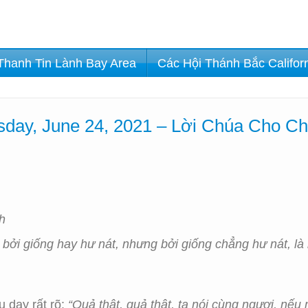
Thanh Tin Lành Bay Area
Các Hội Thánh Bắc Califor
day, June 24, 2021 – Lời Chúa Cho Ch
h
bởi giống hay hư nát, nhưng bởi giống chẳng hư nát, là
 dạy rất rõ:
“Quả thật, quả thật, ta nói cùng ngươi, nếu