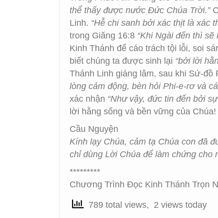
thể thấy được nước Đức Chúa Trời.”
C
Linh.
“Hễ chi sanh bởi xác thịt là xác t
trong Giăng 16:8
“Khi Ngài đến thì sẽ 
Kinh Thánh để cáo trách tội lỗi, soi
biết chúng ta được sinh lại
“bởi lời h
Thánh Linh giáng lâm, sau khi Sứ-đồ
lòng cảm động, bèn hỏi Phi-e-rơ và cá
xác nhận
“Như vậy, đức tin đến bởi sự
lời hằng sống và bền vững của Chúa!
Cầu Nguyện
Kính lạy Chúa, cảm tạ Chúa con đã đư
chỉ dùng Lời Chúa để làm chứng cho 
*********
Chương Trình Đọc Kinh Thánh Trọn N
789 total views, 2 views today