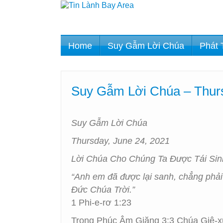
Home
Suy Gẫm Lời Chúa
Phát 
Suy Gẫm Lời Chúa – Thurs
Suy Gẫm Lời Chúa
Thursday, June 24, 2021
Lời Chúa Cho Chúng Ta Được Tái Sin
“Anh em đã được lại sanh, chẳng phải 
Đức Chúa Trời.”
1 Phi-e-rơ 1:23
Trong Phúc Âm Giăng 3:3 Chúa Giê-xu