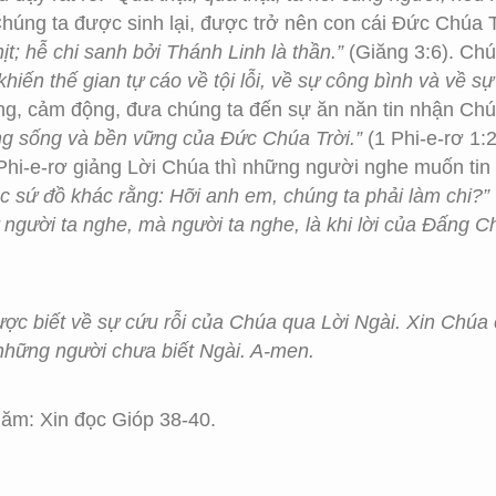
húng ta được sinh lại, được trở nên con cái Đức Chúa 
hịt; hễ chi sanh bởi Thánh Linh là thần.”
(Giăng 3:6). Chú
khiến thế gian tự cáo về tội lỗi, về sự công bình và về s
 sáng, cảm động, đưa chúng ta đến sự ăn năn tin nhận C
ằng sống và bền vững của Đức Chúa Trời.”
(1 Phi-e-rơ 1:
 Phi-e-rơ giảng Lời Chúa thì những người nghe muốn t
c sứ đồ khác rằng: Hỡi anh em, chúng ta phải làm chi?”
 người ta nghe, mà người ta nghe, là khi lời của Đấng C
ợc biết về sự cứu rỗi của Chúa qua Lời Ngài. Xin Chúa c
những người chưa biết Ngài. A-men.
ăm: Xin đọc Gióp 38-40.