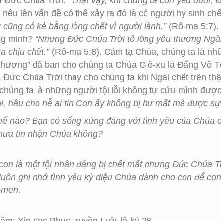
ủa Đức Chúa Trời.
“Thật vậy, khi chúng ta còn yếu đuối, Đ
nêu lên vấn đề có thể xảy ra đó là có người hy sinh chế
 cũng có kẻ bằng lòng chết vì người lành.”
(Rô-ma 5:7). 
ông minh?
“Nhưng Đức Chúa Trời tỏ lòng yêu thương Ngài đ
ta chịu chết.”
(Rô-ma 5:8). Cảm tạ Chúa, chúng ta là nhữn
hương” đã ban cho chúng ta Chúa Giê-xu là Đấng Vô Tội
 Đức Chúa Trời thay cho chúng ta khi Ngài chết trên thậ
chúng ta là những người tội lỗi không tự cứu mình đượ
i, hầu cho hễ ai tin Con ấy không bị hư mất mà được sự 
hế nào? Bạn có sống xứng đáng với tình yêu của Chúa 
hưa tin nhận Chúa không?
con là một tội nhân đáng bị chết mất nhưng Đức Chúa T
 luôn ghi nhớ tình yêu kỳ diệu Chúa dành cho con để co
A-men.
m: Xin đọc Phục-truyền Luât-lệ-ký 28