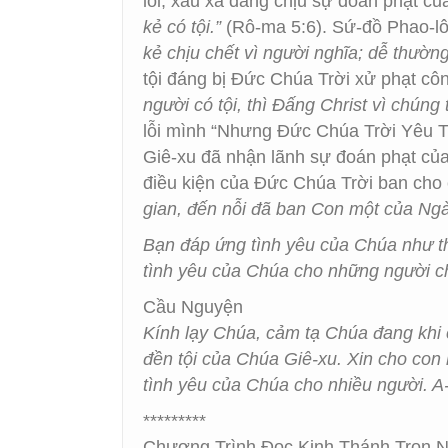
lỗi, xấu xa đáng chịu sự đoán phạt c
kẻ có tội.”
(Rô-ma 5:6). Sứ-đồ Phao-lô 
kẻ chịu chết vì người nghĩa; dễ thường
tội đáng bị Đức Chúa Trời xử phạt c
người có tội, thì Đấng Christ vì chúng 
lỗi mình “Nhưng Đức Chúa Trời Yêu T
Giê-xu đã nhận lãnh sự đoán phạt của
điều kiện của Đức Chúa Trời ban cho 
gian, đến nỗi đã ban Con một của Ngà
Bạn đáp ứng tình yêu của Chúa như t
tình yêu của Chúa cho những người c
Cầu Nguyện
Kính lạy Chúa, cảm tạ Chúa đang khi 
đền tội của Chúa Giê-xu. Xin cho con
tình yêu của Chúa cho nhiều người. 
*********
Chương Trình Đọc Kinh Thánh Trọn Nă