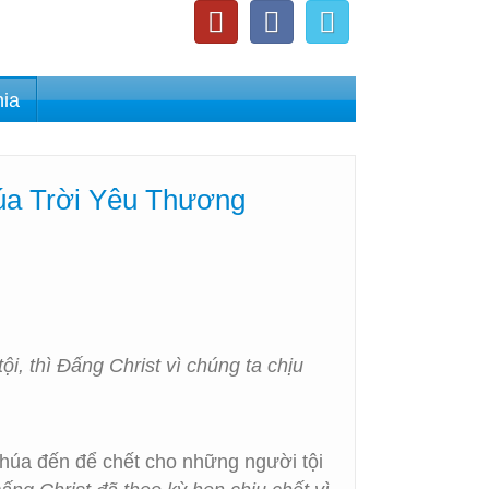
nia
úa Trời Yêu Thương
i, thì Đấng Christ vì chúng ta chịu
 Chúa đến để chết cho những người tội