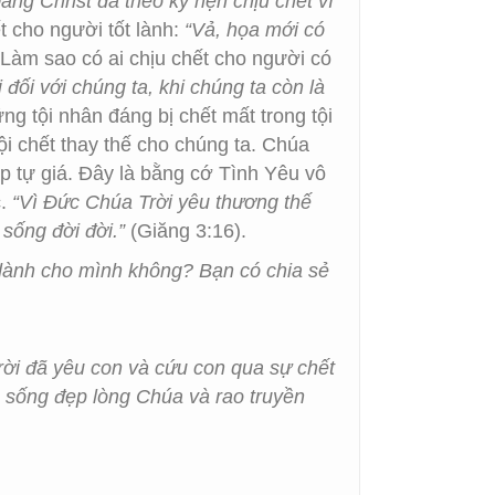
ấng Christ đã theo kỳ hẹn chịu chết vì
t cho người tốt lành:
“Vả, họa mới có
Làm sao có ai chịu chết cho người có
ối với chúng ta, khi chúng ta còn là
g tội nhân đáng bị chết mất trong tội
 chết thay thế cho chúng ta. Chúa
p tự giá. Đây là bằng cớ Tình Yêu vô
c.
“Vì Đức Chúa Trời yêu thương thế
sống đời đời.”
(Giăng 3:16).
dành cho mình không? Bạn có chia sẻ
rời đã yêu con và cứu con qua sự chết
n sống đẹp lòng Chúa và rao truyền