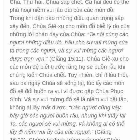
Cha. Thứ hai, Chúa sắp chết. Cả hai đều có thể
phá hoại niềm vui lâu dài của các môn đồ.
Trong khi dặn bảo những điều quan trọng sắp
xảy đến, Chúa Giê-xu cho môn đồ biết lý do của
những lời phán dạy của Chúa:
“Ta nói cùng các
ngươi những điều đó, hầu cho sự vui mừng của
ta trong các ngươi, và sự vui mừng các ngươi
được trọn vẹn.”
(Giăng 15:11). Chúa Giê-xu cho
các môn đệ biết trước rằng họ sẽ buồn rầu khi
chứng kiến Chúa chết. Tuy nhiên, chỉ ít lâu thôi,
sau ba ngày Chúa sẽ sống lại, lúc ấy các môn
đồ sẽ đổi buồn ra vui vì được gặp Chúa Phục
Sinh. Và sự vui mừng đó sẽ là niềm vui bất tận,
không ai lấy mất được.
“Các ngươi cũng vậy,
bây giờ các ngươi buồn rầu, nhưng khi thấy lại
Ta, các ngươi sẽ vui mừng, và không ai có thể
lấy đi niềm vui ấy của các ngươi.”
(Giăng