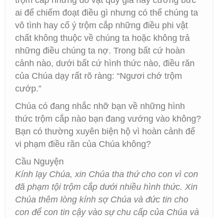
trộm cắp những đồ vật quý giá hay cưỡng bức
ai để chiếm đoạt điều gì nhưng có thể chúng ta
vô tình hay cố ý trộm cắp những điều phi vật
chất không thuộc về chúng ta hoặc không trả
những điều chúng ta nợ. Trong bất cứ hoàn
cảnh nào, dưới bất cứ hình thức nào, điều răn
của Chúa dạy rất rõ ràng: “Ngươi chớ trộm
cướp.”
Chúa có đang nhắc nhỡ bạn về những hình
thức trộm cắp nào bạn đang vướng vào không?
Bạn có thường xuyên biện hộ vì hoàn cảnh để
vi phạm điều răn của Chúa không?
Cầu Nguyện
Kính lạy Chúa, xin Chúa tha thứ cho con vì con
đã phạm tội trộm cắp dưới nhiều hình thức. Xin
Chúa thêm lòng kính sợ Chúa và đức tin cho
con để con tin cậy vào sự chu cấp của Chúa và