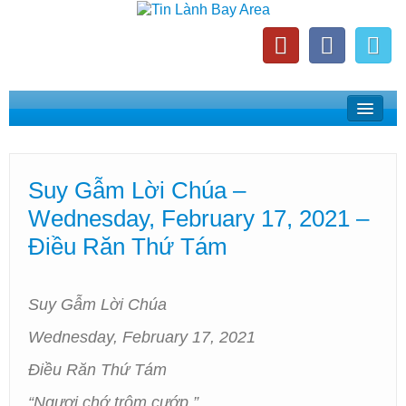
Home
Suy Gẫm Lời Chúa
Suy Gẫm Lời Chúa –
Phát Thanh Tin Lành Bay Area
Wednesday, February 17, 2021 –
Các Hội Thánh Bắc California
Điều Răn Thứ Tám
Suy Gẫm Lời Chúa
Wednesday, February 17, 2021
Điều Răn Thứ Tám
“Ngươi chớ trộm cướp.”