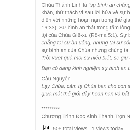
Chúa Thánh Linh là
“sự bình an chẳng
khăn, thử thách vì sau lời hứa về sự 
diện với những hoạn nạn trong thế gia
16:33). Sự bình an thật trong tấm lò
tội của Chúa Giê-xu (Rô-ma 5:1). Sự
chẳng tại sự ăn uống, nhưng tại sự cô
sự bình an của Chúa nhưng chúng ta c
Trời vượt quá mọi sự hiểu biết, sẽ gi
Bạn có đang kinh nghiệm sự bình an 
Cầu Nguyện
Lạy Chúa, cảm tạ Chúa ban cho con sự
giữa một thế giới đầy hoạn nạn và bất
*********
Chương Trình Đọc Kinh Thánh Trọn Nă
505 total views, 1 views today