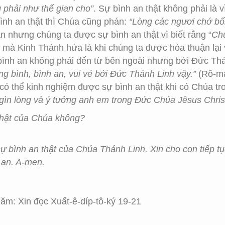
 phải như thế gian cho”
. Sự bình an thật không phải là 
bình an thật thì Chúa cũng phán:
“Lòng các ngươi chớ bối
n nhưng chúng ta được sự bình an thật vì biết rằng “
Chú
ng mà Kinh Thánh hứa là khi chúng ta được hòa thuận lạ
 bình an không phải đến từ bên ngoài nhưng bởi Đức Th
ng bình, bình an, vui vẻ bởi Đức Thánh Linh vậy.”
(Rô-ma
ó thể kinh nghiệm được sự bình an thật khi có Chúa tr
ữ gìn lòng và ý tưởng anh em trong Đức Chúa Jêsus Christ
thật của Chúa không?
 bình an thật của Chúa Thánh Linh. Xin cho con tiếp tụ
 an. A-men.
m: Xin đọc Xuất-ê-díp-tô-ký 19-21