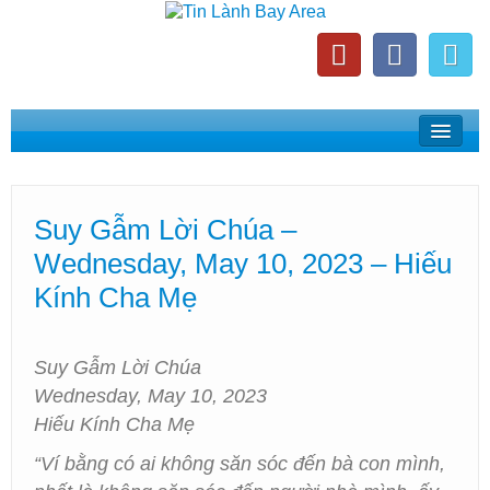
Home
Suy Gẫm Lời Chúa
Suy Gẫm Lời Chúa –
Phát Thanh Tin Lành Bay Area
Wednesday, May 10, 2023 – Hiếu
Các Hội Thánh Bắc California
Kính Cha Mẹ
Suy Gẫm Lời Chúa
Wednesday, May 10, 2023
Hiếu Kính Cha Mẹ
“Ví bằng có ai không săn sóc đến bà con mình,