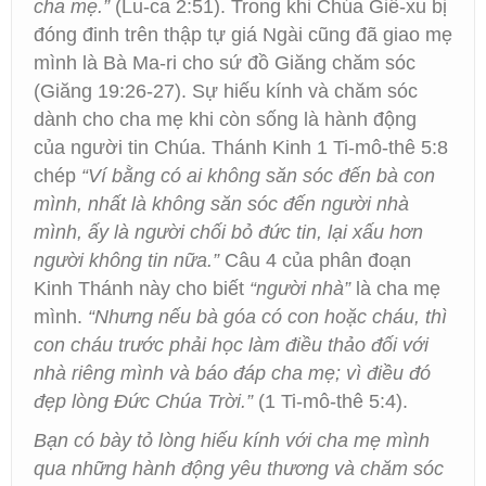
cha mẹ.”
(Lu-ca 2:51). Trong khi Chúa Giê-xu bị
đóng đinh trên thập tự giá Ngài cũng đã giao mẹ
mình là Bà Ma-ri cho sứ đồ Giăng chăm sóc
(Giăng 19:26-27). Sự hiếu kính và chăm sóc
dành cho cha mẹ khi còn sống là hành động
của người tin Chúa. Thánh Kinh 1 Ti-mô-thê 5:8
chép
“Ví bằng có ai không săn sóc đến bà con
mình, nhất là không săn sóc đến người nhà
mình, ấy là người chối bỏ đức tin, lại xấu hơn
người không tin nữa.”
Câu 4 của phân đoạn
Kinh Thánh này cho biết
“người nhà”
là cha mẹ
mình.
“Nhưng nếu bà góa có con hoặc cháu, thì
con cháu trước phải học làm điều thảo đối với
nhà riêng mình và báo đáp cha mẹ; vì điều đó
đẹp lòng Đức Chúa Trời.”
(1 Ti-mô-thê 5:4).
Bạn có bày tỏ lòng hiếu kính với cha mẹ mình
qua những hành động yêu thương và chăm sóc