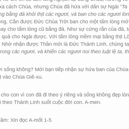
 xa cách Chúa, nhưng Chúa đã hứa với dân sự Ngài
“Ta
ng bằng đá khỏi thịt các ngươi, và ban cho các ngươi lòn
rong. Cần được Đức Chúa Trời ban cho một tấm lòng mớ
thay cho tấm lòng cũ bằng đá. Như sự cứng rắn của đá, 
 quả cho Ngài được. Với tấm lòng mềm mại bằng thịt Lờ
-9). Nhờ nhận được Thần mới là Đức Thánh Linh, chúng t
trong các ngươi, và khiến các ngươi noi theo luật lệ ta, t
ời sống không? Mời bạn tiếp nhận sự hứa ban của Chúa
t vào Chúa Giê-xu.
ỗi cho con vì con đã đi theo ý riêng và sống không đẹp 
i theo Thánh Linh suốt cuộc đời con. A-men.
ăm: Xin đọc A-mốt 1-5