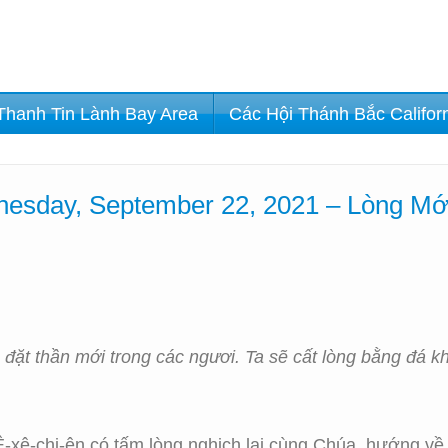
Thanh Tin Lành Bay Area
Các Hội Thánh Bắc Califor
esday, September 22, 2021 – Lòng Mớ
 đặt thần mới trong các ngươi. Ta sẽ cất lòng bằng đá kh
i Ê-xê-chi-ên có tấm lòng nghịch lại cùng Chúa, hướng 