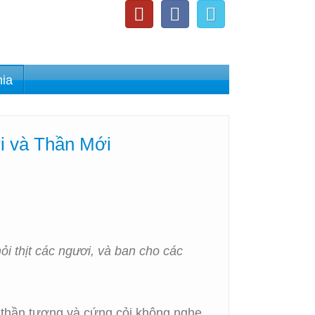
nia
i và Thần Mới
ỏi thịt các ngươi, và ban cho các
về thần tượng và cứng cỏi không nghe