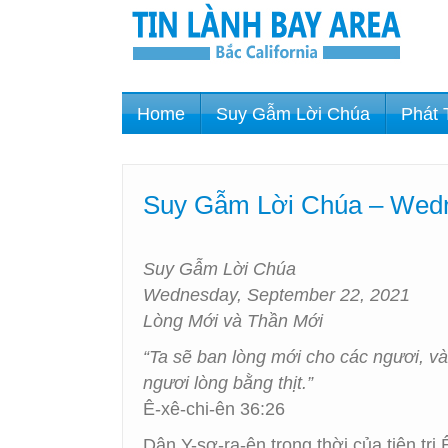
Home
Suy Gẫm Lời Chúa
Phát 
Suy Gẫm Lời Chúa – Wedn
Suy Gẫm Lời Chúa
Wednesday, September 22, 2021
Lòng Mới và Thần Mới
“Ta sẽ ban lòng mới cho các ngươi, và
ngươi lòng bằng thịt.”
Ê-xê-chi-ên 36:26
Dân Y-sơ-ra-ên trong thời của tiên tr