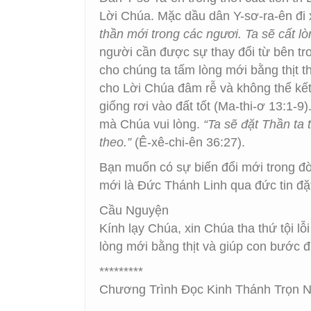
Lời Chúa. Mặc dầu dân Y-sơ-ra-ên đi
thần mới trong các ngươi. Ta sẽ cất lò
người cần được sự thay đổi từ bên t
cho chúng ta tấm lòng mới bằng thịt 
cho Lời Chúa đâm rễ và không thể kết
giống rơi vào đất tốt (Ma-thi-ơ 13:1
mà Chúa vui lòng.
“Ta sẽ đặt Thần ta 
theo.”
(Ê-xê-chi-ên 36:27).
Bạn muốn có sự biến đổi mới trong đ
mới là Đức Thánh Linh qua đức tin đặ
Cầu Nguyện
Kính lạy Chúa, xin Chúa tha thứ tội l
lòng mới bằng thịt và giúp con bước đ
*********
Chương Trình Đọc Kinh Thánh Trọn N