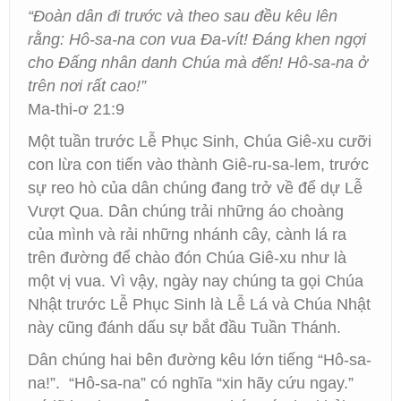
“Đoàn dân đi trước và theo sau đều kêu lên
rằng: Hô-sa-na con vua Đa-vít! Đáng khen ngợi
cho Đấng nhân danh Chúa mà đến! Hô-sa-na ở
trên nơi rất cao!”
Ma-thi-ơ 21:9
Một tuần trước Lễ Phục Sinh, Chúa Giê-xu cưỡi
con lừa con tiến vào thành Giê-ru-sa-lem, trước
sự reo hò của dân chúng đang trở về để dự Lễ
Vượt Qua. Dân chúng trải những áo choàng
của mình và rải những nhánh cây, cành lá ra
trên đường để chào đón Chúa Giê-xu như là
một vị vua. Vì vậy, ngày nay chúng ta gọi Chúa
Nhật trước Lễ Phục Sinh là Lễ Lá và Chúa Nhật
này cũng đánh dấu sự bắt đầu Tuần Thánh.
Dân chúng hai bên đường kêu lớn tiếng “Hô-sa-
na!”. “Hô-sa-na” có nghĩa “xin hãy cứu ngay.”