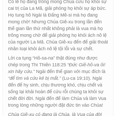
Có lẽ họ đang trông mong Chúa cứu họ khỏi sự
cai trị của La Mã, giải phóng họ khỏi sự áp bức.
Họ tung hô Ngài là Đấng Mê-si mà họ đang
mong chờ! Nhưng Chúa Giê-xu trong lần đến
thế gian lần thứ nhất không phải là vua mà họ
trông mong chờ để giải phóng họ khỏi ách nô lệ
của người La Mã. Chúa Giê-xu đến để giải thoát
nhân loại khỏi ách nô lệ tội lỗi và sự chết.
Lời ca tụng “Hô-sa-na” thật đúng như được
chép trong Thi Thiên 118:25
“Đức Giê-hô-va ôi!
xin hãy cứu.”
Ngài đến thế gian với mục đích là
“để tìm và cứu kẻ bị mất.”
(Lu-ca 19:10). Ngài
đến để hy sinh, chịu thương khó, chịu chết và
sống lại khải hoàn để cứu rỗi chúng ta khỏi sự
chết đời đời. Ngài đến để làm Chúa và làm Vua
trong lòng những người đặt đức tin vào Chúa!
Chúa Giê-xu có đang là Chúa, là Vua của đời