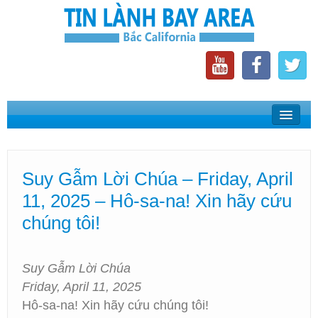
Home
Suy Gẫm Lời Chúa
Suy Gẫm Lời Chúa – Friday, April
Phát Thanh Tin Lành Bay Area
11, 2025 – Hô-sa-na! Xin hãy cứu
Các Hội Thánh Bắc California
chúng tôi!
Suy Gẫm Lời Chúa
Friday, April 11, 2025
Hô-sa-na! Xin hãy cứu chúng tôi!