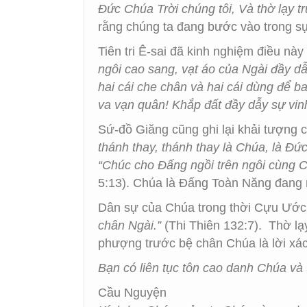
Đức Chúa Trời chúng tôi, Và thờ lạy t
rằng chúng ta đang bước vào trong sự
Tiên tri Ê-sai đã kinh nghiệm điều này
ngôi cao sang, vạt áo của Ngài đầy dẫ
hai cái che chân và hai cái dùng để b
va vạn quân! Khắp đất đầy dẫy sự vinh
Sứ-đồ Giăng cũng ghi lại khải tượng
thánh thay, thánh thay là Chúa, là Đ
“Chúc cho Đấng ngồi trên ngôi cùng C
5:13). Chúa là Đấng Toàn Năng đang 
Dân sự của Chúa trong thời Cựu Ước
chân Ngài.”
(Thi Thiên 132:7). Thờ lạ
phượng trước bệ chân Chúa là lời xác
Bạn có liên tục tôn cao danh Chúa v
Cầu Nguyện