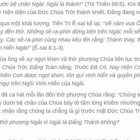
rước bệ chân Ngài: Ngài là thánh!”
(Thi Thiên 99:5). Khi 
 hiện diện của Đức Chúa Trời thánh khiết, Đấng đang ng
 qua một khải tượng. Tiên Tri Ê-sai kể lại:
“Về năm vua Ô-
y đền thờ. Những sê-ra-phin đứng bên trên Ngài; mỗi sê-
ay. Các sê-ra-phin cùng nhau kêu lên rằng: Thánh thay, t
 hiển Ngài!”
(Ê-sai 6:1-3).
 của ông về sự ngợi khen và thờ phượng Chúa liên tục 
ức Chúa Trời, Đấng Toàn năng, Trước Đã Có, Nay Hiện C
hiên Con được ngợi khen, tôn quí vinh hiển và quyền ph
ngự trên Ngôi Vinh Hiển của Ngài.
 đã ca hát mỗi lần đến thờ phượng Chúa rằng:
“Chúng t
y dưới bệ chân của Chúa bày tỏ tấm lòng khiêm nhường 
 nhận rằng chúng ta chẳng là gì trước mặt Đức Chúa Trờ
à thờ phượng Ngài vì Ngài là Đấng Thánh không?