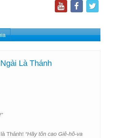
nia
 Ngài Là Thánh
!”
 là Thánh!
“Hãy tôn cao Giê-hô-va