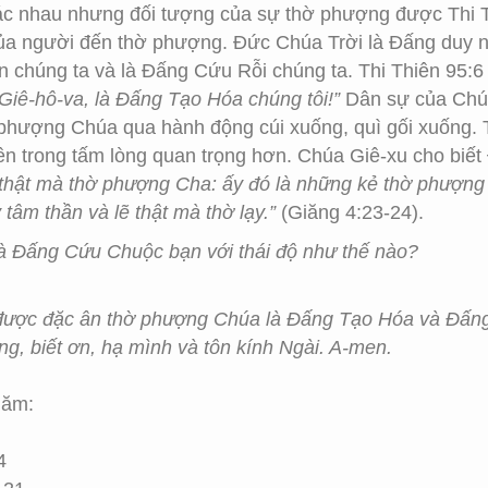
ác nhau nhưng đối tượng của sự thờ phượng được Thi T
ủa người đến thờ phượng. Đức Chúa Trời là Đấng duy n
 chúng ta và là Đấng Cứu Rỗi chúng ta. Thi Thiên 95:6
 Giê-hô-va, là Đấng Tạo Hóa chúng tôi!”
Dân sự của Chúa
phượng Chúa qua hành động cúi xuống, quì gối xuống. 
ên trong tấm lòng quan trọng hơn. Chúa Giê-xu cho biế
ẽ thật mà thờ phượng Cha: ấy đó là những kẻ thờ phượn
y tâm thần và lẽ thật mà thờ lạy.”
(Giăng 4:23-24).
 Đấng Cứu Chuộc bạn với thái độ như thế nào?
 được đặc ân thờ phượng Chúa là Đấng Tạo Hóa và Đấn
g, biết ơn, hạ mình và tôn kính Ngài. A-men.
Năm:
4