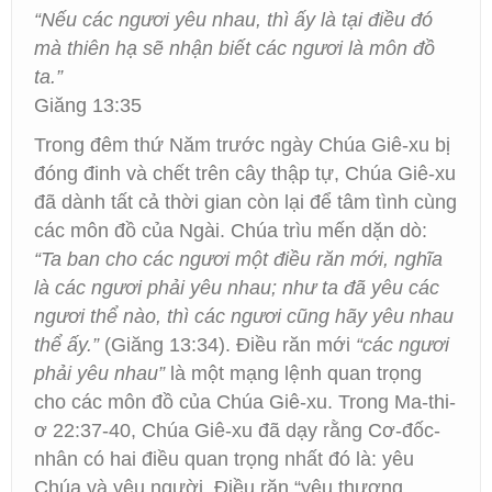
“Nếu các ngươi yêu nhau, thì ấy là tại điều đó
mà thiên hạ sẽ nhận biết các ngươi là môn đồ
ta.”
Giăng 13:35
Trong đêm thứ Năm trước ngày Chúa Giê-xu bị
đóng đinh và chết trên cây thập tự, Chúa Giê-xu
đã dành tất cả thời gian còn lại để tâm tình cùng
các môn đồ của Ngài. Chúa trìu mến dặn dò:
“Ta ban cho các ngươi một điều răn mới, nghĩa
là các ngươi phải yêu nhau; như ta đã yêu các
ngươi thể nào, thì các ngươi cũng hãy yêu nhau
thể ấy.”
(Giăng 13:34). Điều răn mới
“các ngươi
phải yêu nhau”
là một mạng lệnh quan trọng
cho các môn đồ của Chúa Giê-xu. Trong Ma-thi-
ơ 22:37-40, Chúa Giê-xu đã dạy rằng Cơ-đốc-
nhân có hai điều quan trọng nhất đó là: yêu
Chúa và yêu người. Điều răn “yêu thương