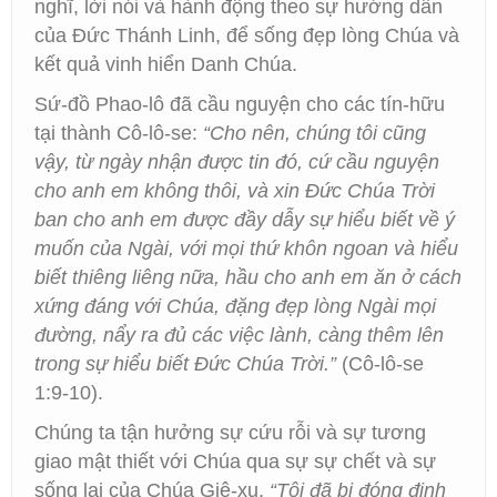
nghĩ, lời nói và hành động theo sự hướng dẫn
của Đức Thánh Linh, để sống đẹp lòng Chúa và
kết quả vinh hiển Danh Chúa.
Sứ-đồ Phao-lô đã cầu nguyện cho các tín-hữu
tại thành Cô-lô-se:
“Cho nên, chúng tôi cũng
vậy, từ ngày nhận được tin đó, cứ cầu nguyện
cho anh em không thôi, và xin Đức Chúa Trời
ban cho anh em được đầy dẫy sự hiểu biết về ý
muốn của Ngài, với mọi thứ khôn ngoan và hiểu
biết thiêng liêng nữa, hầu cho anh em ăn ở cách
xứng đáng với Chúa, đặng đẹp lòng Ngài mọi
đường, nẩy ra đủ các việc lành, càng thêm lên
trong sự hiểu biết Đức Chúa Trời.”
(Cô-lô-se
1:9-10).
Chúng ta tận hưởng sự cứu rỗi và sự tương
giao mật thiết với Chúa qua sự sự chết và sự
sống lại của Chúa Giê-xu.
“Tôi đã bị đóng đinh